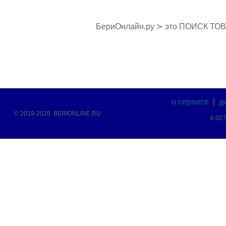
БериОнлайн.ру ≻ это ПОИСК ТО
о сервисе
|
д
© 2019-2026, BERIONLINE.RU
0.02