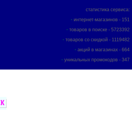
статистика сервиса:
интернет-магазинов - 151
товаров в поиске - 5723392
товаров со скидкой - 1119482
акций в магазинах - 664
уникальных промокодов - 347