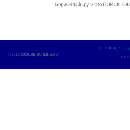
БериОнлайн.ру ≻ это ПОИСК ТО
о сервисе
|
д
© 2019-2026, BERIONLINE.RU
0.02