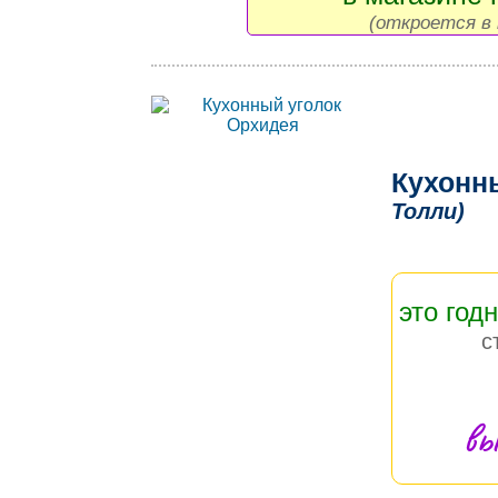
(откроется в 
Кухонн
Толли)
это год
с
вы