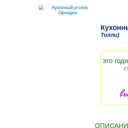
Кухонн
Толли)
это год
с
вы
ОПИСАНИЕ