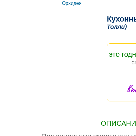
Кухонн
Толли)
это год
с
вы
ОПИСАНИЕ