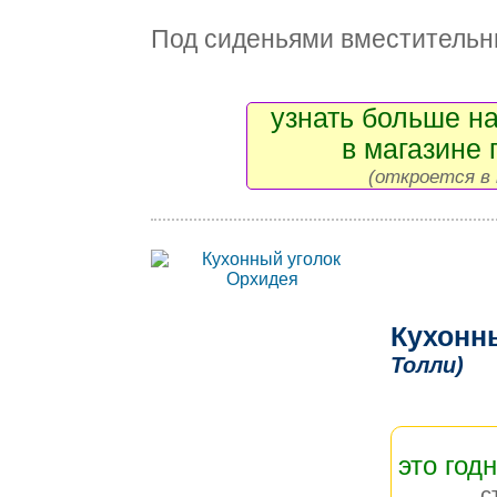
Под сиденьями вместительн
узнать больше на
в магазине 
(откроется в 
Кухонн
Толли)
это год
с