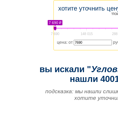
хотите уточнить цен
"
ПО
7 690 ₽
7 690
148 015
288
цена: от
ру
вы искали "
Углов
нашли 4001
подсказка: мы нашли слиш
хотите уточнит