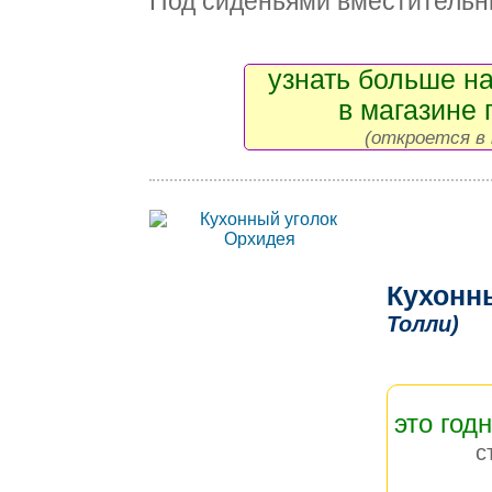
Под сиденьями вместительн
узнать больше на
в магазине 
(откроется в 
Кухонн
Толли)
это год
с