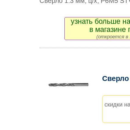
Сверло 1.3 мм, ц/х, Р6М5 ST
узнать больше на
в магазине 
(откроется в 
Сверло
скидки на