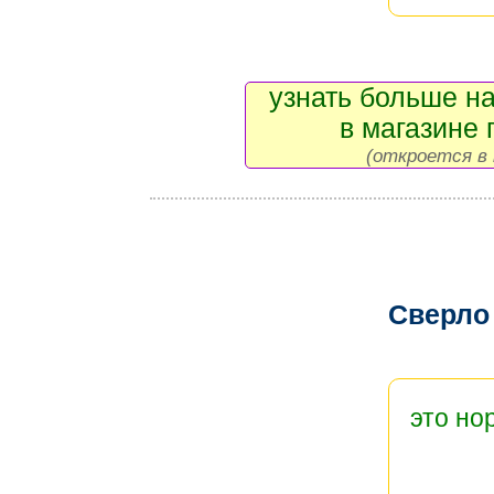
узнать больше на
в магазине 
(откроется в 
Сверло
это но