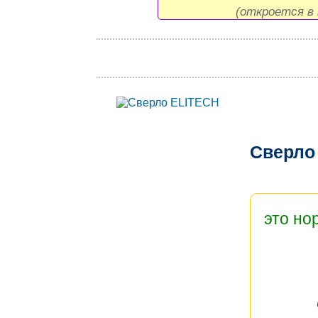
(откроется в 
Сверло
это но