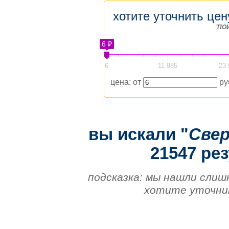
хотите уточнить цен
"
ПО
6 ₽
6
11 985
23 
цена: от
ру
вы искали "
Све
21547 рез
подсказка: мы нашли слиш
хотите уточнит