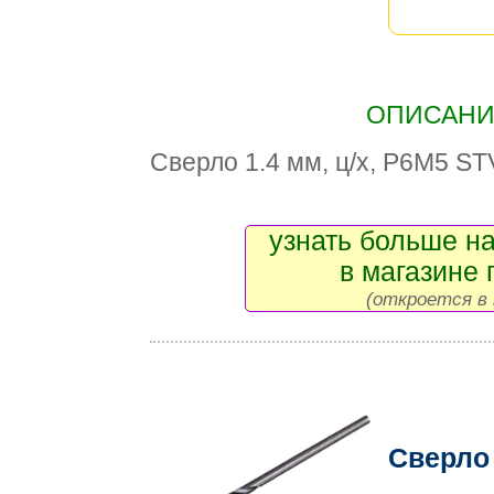
ОПИСАНИЕ
Сверло 1.4 мм, ц/х, Р6М5 ST
узнать больше на
в магазине 
(откроется в 
Сверло