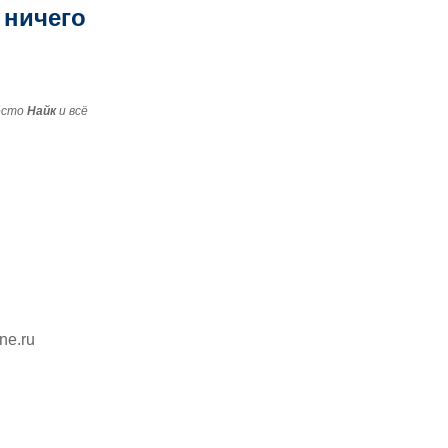
 ничего
есто
Найк
и всё
ine.ru