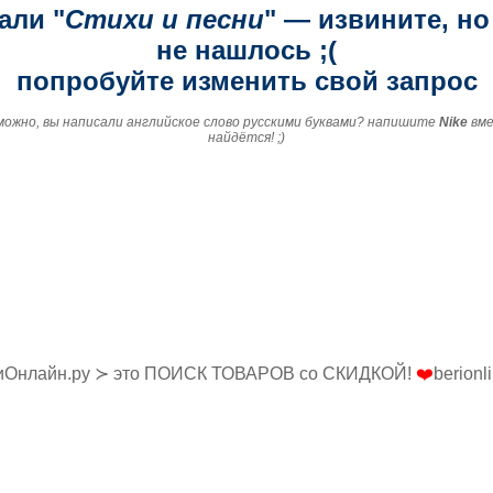
али "
Стихи и песни
" — извините, но
не нашлось ;(
попробуйте изменить свой запрос
зможно, вы написали английское слово русскими буквами? напишите
Nike
вм
найдётся! ;)
иОнлайн.ру ≻ это ПОИСК ТОВАРОВ со СКИДКОЙ!
❤️
berionl