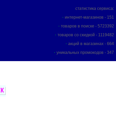
статистика сервиса:
интернет-магазинов - 151
товаров в поиске - 5723392
товаров со скидкой - 1119482
акций в магазинах - 664
уникальных промокодов - 347