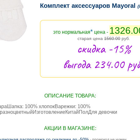
Комплект аксессуаров Mayoral
(
1326.0
*
это нормальная
цена -
старая цена
1560.00
руб.
скидка -15%
выгода 234.00 руб
ОПИСАНИЕ ТОВАРА:
араШапка: 100% хлопокВарежки: 100%
разноцветныйИзготовлениеКитайПолДля девочки
АКЦИИ В МАГАЗИНЕ:
ндиозная распродажа со скидками до -50%
- промокод не нужен