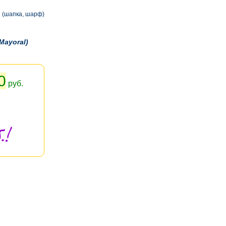
 (шапка, шарф)
Mayoral)
0
руб.
.!