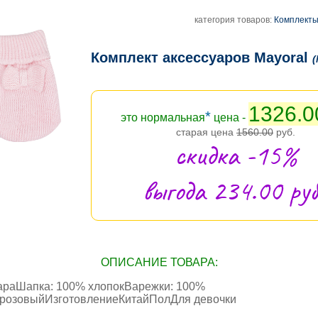
категория товаров:
Комплекты
Комплект аксессуаров Mayoral
(
1326.0
*
это нормальная
цена -
старая цена
1560.00
руб.
скидка -15%
выгода 234.00 руб
ОПИСАНИЕ ТОВАРА:
араШапка: 100% хлопокВарежки: 100%
розовыйИзготовлениеКитайПолДля девочки