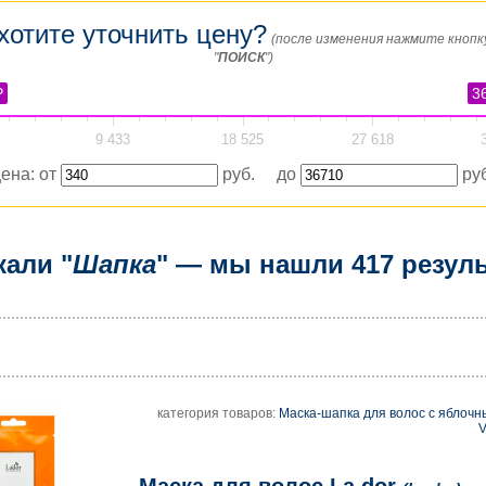
хотите уточнить цену?
(после изменения нажмите кнопк
"
ПОИСК
")
₽
3
9 433
18 525
27 618
ена: от
руб. до
руб
кали "
Шапка
" — мы нашли 417 резуль
категория товаров:
Маска-шапка для волос с яблочн
V
Маска для волос La dor