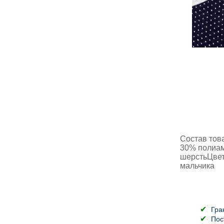
Состав тов
30% полиа
шерстьЦве
мальчика
Гра
Пос