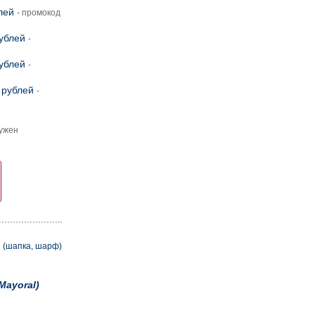
лей
- промокод
рублей
-
рублей
-
 рублей
-
нужен
 (шапка, шарф)
Mayoral)