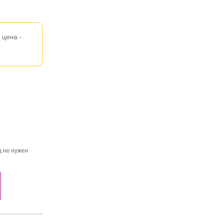
цена -
д не нужен