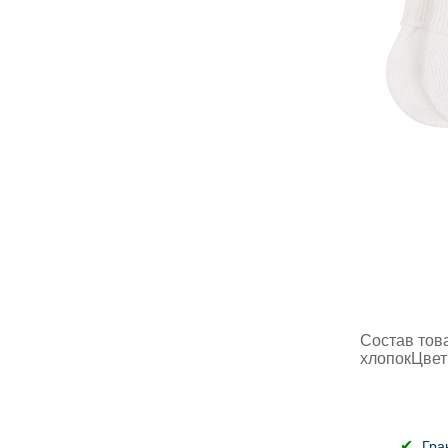
Состав тов
хлопокЦвет
Гра