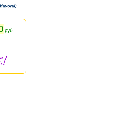
Mayoral)
0
руб.
.!