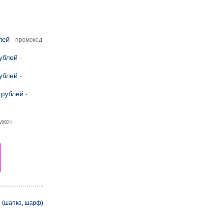
лей
- промокод
рублей
-
рублей
-
 рублей
-
нужен
 (шапка, шарф)