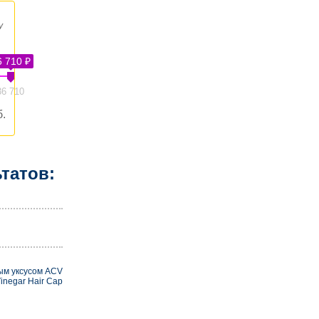
у
6 710 ₽
36 710
.
татов:
ым уксусом ACV
inegar Hair Cap