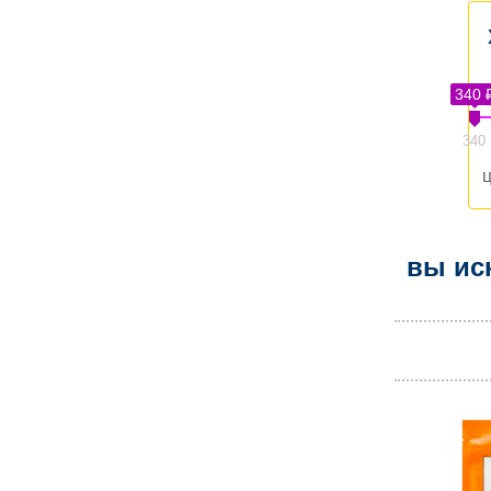
340 
340
ц
вы ис