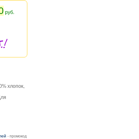
0
руб.
.!
0% хлопок,
Для
лей
- промокод