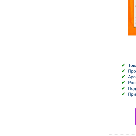
Тов
Про
Аро
Рас
Под
При