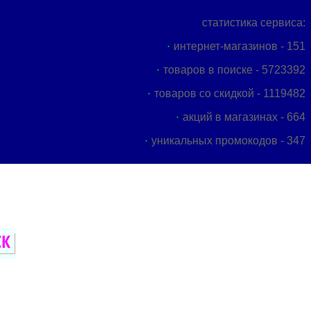
статистика сервиса:
интернет-магазинов - 151
товаров в поиске - 5723392
товаров со скидкой - 1119482
акций в магазинах - 664
уникальных промокодов - 347