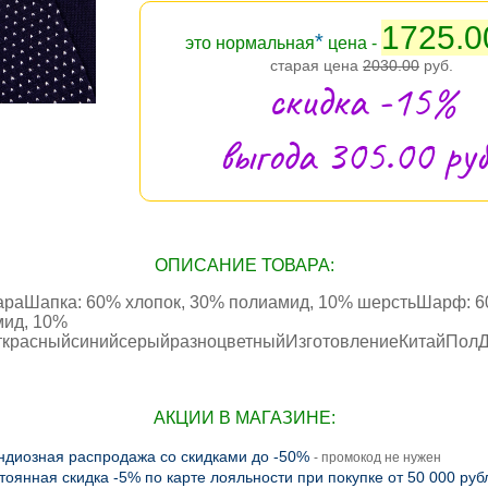
1725.0
*
это нормальная
цена -
старая цена
2030.00
руб.
скидка -15%
выгода 305.00 руб
ОПИСАНИЕ ТОВАРА:
араШапка: 60% хлопок, 30% полиамид, 10% шерстьШарф: 6
мид, 10%
ткрасныйсинийсерыйразноцветныйИзготовлениеКитайПол
АКЦИИ В МАГАЗИНЕ:
ндиозная распродажа со скидками до -50%
- промокод не нужен
тоянная скидка -5% по карте лояльности при покупке от 50 000 руб