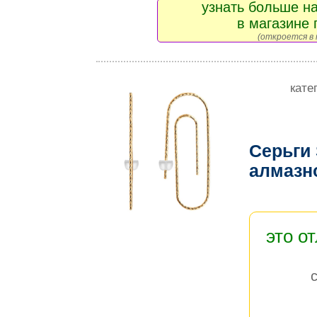
узнать больше на
в магазине 
(откроется в 
кате
Серьги
алмазн
это о