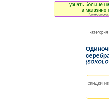
узнать больше на
в магазине 
(откроется в 
категория
Одиноч
серебр
(SOKOLO
скидки на