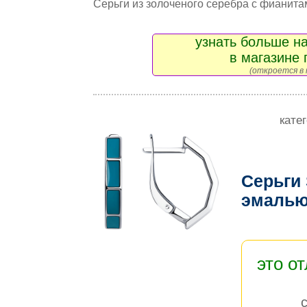
Серьги из золоченого серебра с фианита
узнать больше на
в магазине 
(откроется в 
кате
Серьги
эмаль
это о