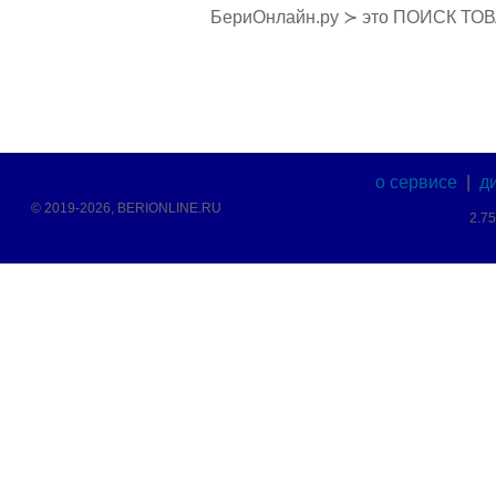
БериОнлайн.ру ≻ это ПОИСК ТО
о сервисе
|
д
© 2019-2026, BERIONLINE.RU
2.7