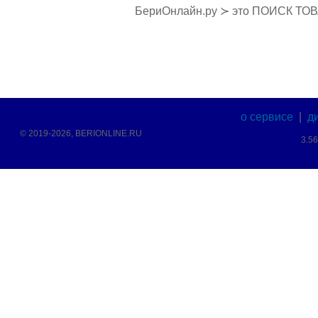
БериОнлайн.ру ≻ это ПОИСК ТО
о сервисе
|
д
© 2019-2026, BERIONLINE.RU
3.5