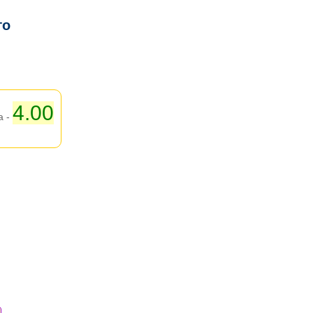
го
4.00
а -