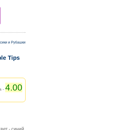
сики и Рубашки
le Tips
4.00
а -
ет - синий.