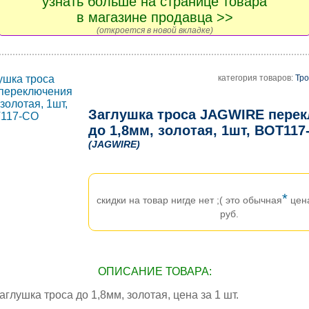
узнать больше на странице товара
в магазине продавца >>
(откроется в новой вкладке)
категория товаров:
Тро
Заглушка троса JAGWIRE пере
до 1,8мм, золотая, 1шт, BOT117
(JAGWIRE)
*
скидки на товар нигде нет ;( это обычная
цен
руб.
ОПИСАНИЕ ТОВАРА:
лушка троса до 1,8мм, золотая, цена за 1 шт.