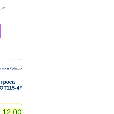
вет -
сики и Рубашки
 троса
OT115-4F
12.00
 -