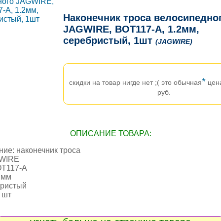
Наконечник троса велосипедно
JAGWIRE, BOT117-A, 1.2мм,
серебристый, 1шт
(JAGWIRE)
*
скидки на товар нигде нет ;( это обычная
цен
руб.
ОПИСАНИЕ ТОВАРА:
ие: наконечник троса
GWIRE
OT117-A
 мм
бристый
 шт