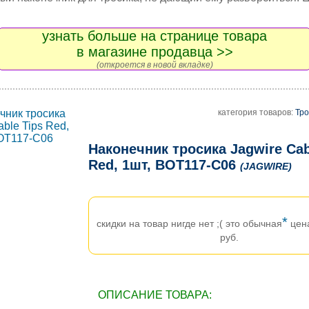
узнать больше на странице товара
в магазине продавца >>
(откроется в новой вкладке)
категория товаров:
Тро
Наконечник тросика Jagwire Cab
Red, 1шт, BOT117-C06
(JAGWIRE)
*
скидки на товар нигде нет ;( это обычная
цен
руб.
ОПИСАНИЕ ТОВАРА: