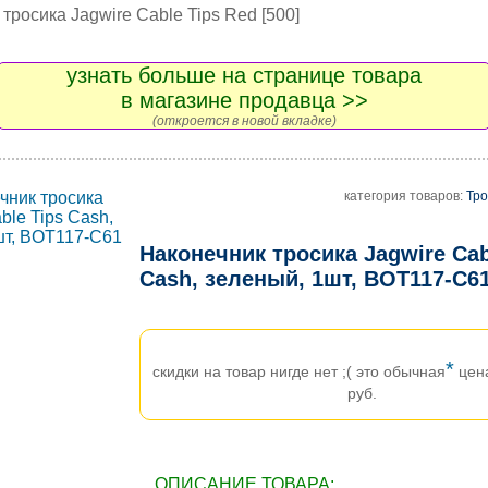
тросика Jagwire Cable Tips Red [500]
узнать больше на странице товара
в магазине продавца >>
(откроется в новой вкладке)
категория товаров:
Тро
Наконечник тросика Jagwire Cab
Cash, зеленый, 1шт, BOT117-C6
*
скидки на товар нигде нет ;( это обычная
цен
руб.
ОПИСАНИЕ ТОВАРА: