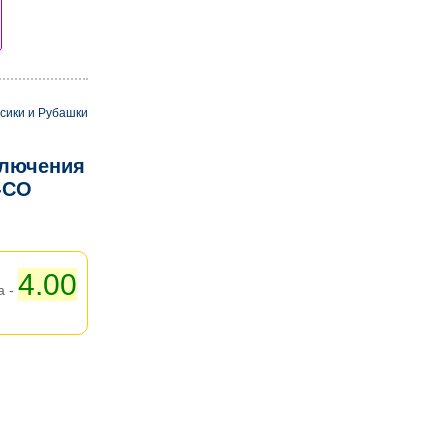
сики и Рубашки
ключения
-CO
4.00
а -