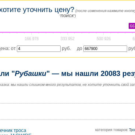
хотите уточнить цену?
(после изменения нажмите кнопк
"
ПОИСК
")
66
166 978
333 952
500 926
6
ена: от
руб. до
руб
ли "
Рубашки
" — мы нашли 20083 рез
казка: мы нашли слишком много результатов, не хотите уточнить свой за
категория товаров:
Тро