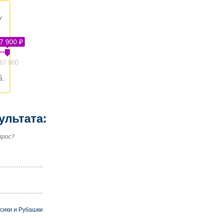
у
7 900 ₽
67 900
.
ультата:
прос?
сики и Рубашки