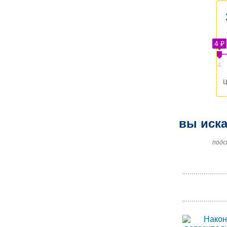
4 ₽
4
ц
вы иска
подс