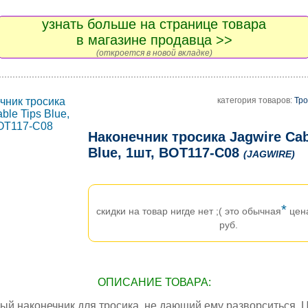
узнать больше на странице товара
в магазине продавца >>
(откроется в новой вкладке)
категория товаров:
Тро
Наконечник тросика Jagwire Cab
Blue, 1шт, BOT117-C08
(JAGWIRE)
*
скидки на товар нигде нет ;( это обычная
цен
руб.
ОПИСАНИЕ ТОВАРА:
й наконечник для тросика, не дающий ему разворситься. Цв