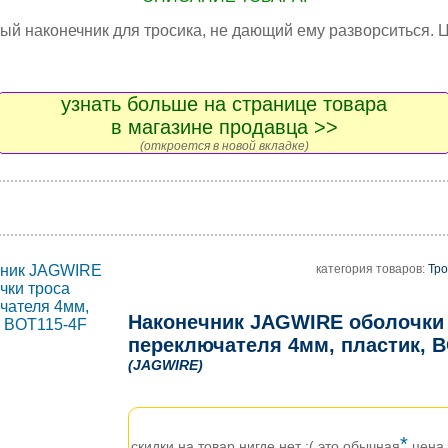
й наконечник для тросика, не дающий ему разворситься. Ц
узнать больше на странице товара
в магазине продавца >>
(откроется в новой вкладке)
категория товаров:
Тро
Наконечник JAGWIRE оболочки
переключателя 4мм, пластик, B
(JAGWIRE)
*
скидки на товар нигде нет ;( это обычная
цена