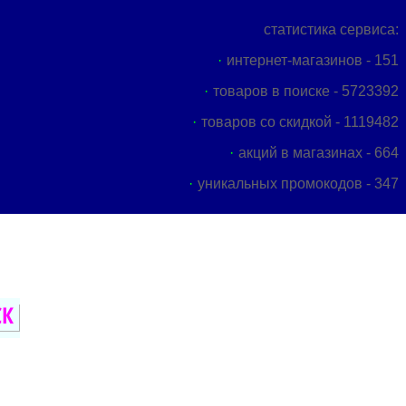
статистика сервиса:
интернет-магазинов - 151
товаров в поиске - 5723392
товаров со скидкой - 1119482
акций в магазинах - 664
уникальных промокодов - 347