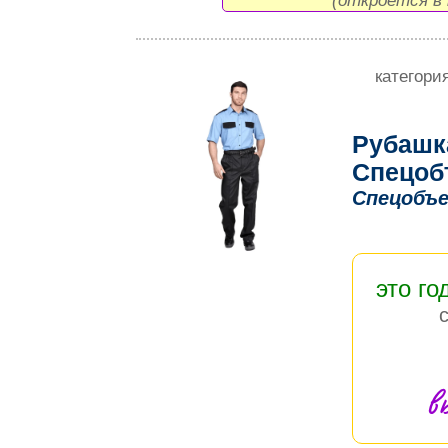
(откроется в 
категори
Рубашк
Спецоб
Спецобъе
это го
в