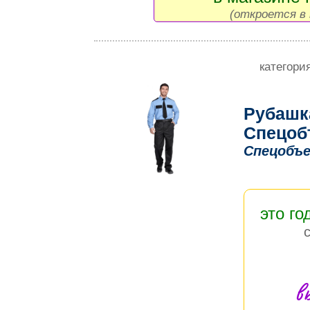
(откроется в 
категори
Рубашк
Спецоб
Спецобъе
это го
в