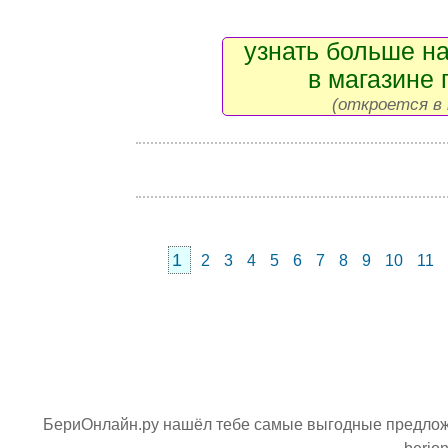
узнать больше на
в магазине 
(откроется в 
1
2
3
4
5
6
7
8
9
10
11
БериОнлайн.ру нашёл тебе самые выгодные предложе