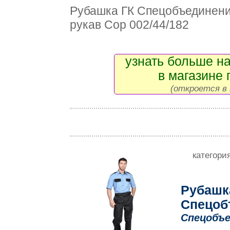
Рубашка ГК Спецобъедине
рукав Сор 002/44/182
узнать больше на
в магазине 
(откроется в 
категори
Рубашк
Спецоб
Спецобъе