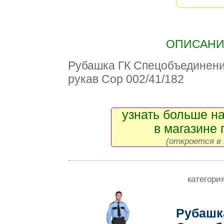
ОПИСАНИЕ
Рубашка ГК Спецобъедине
рукав Сор 002/41/182
узнать больше на
в магазине 
(откроется в 
категори
Рубашк