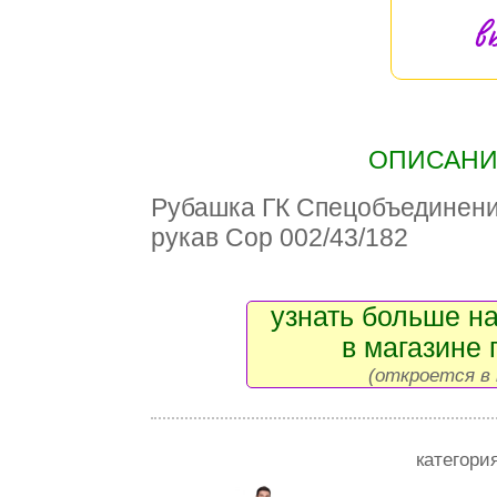
в
ОПИСАНИЕ
Рубашка ГК Спецобъедине
рукав Сор 002/43/182
узнать больше на
в магазине 
(откроется в 
категори