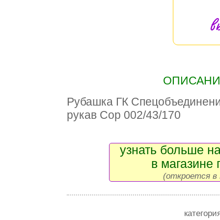
в
ОПИСАНИЕ
Рубашка ГК Спецобъедине
рукав Сор 002/43/170
узнать больше на
в магазине 
(откроется в 
категори