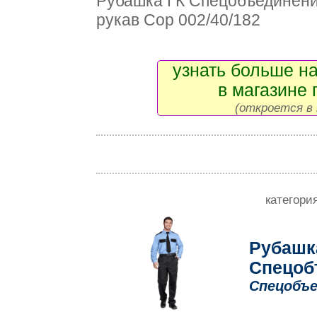
Рубашка ГК Спецобъедине
рукав Сор 002/40/182
узнать больше на
в магазине 
(откроется в 
категори
Рубашк
Спецоб
Спецобъе