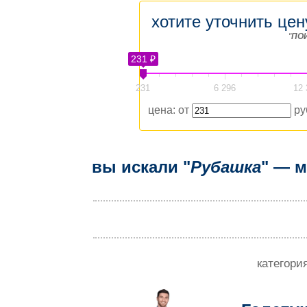
хотите уточнить цен
"
ПО
231 ₽
231
6 296
12 
цена: от
ру
вы искали "
Рубашка
" — м
категори