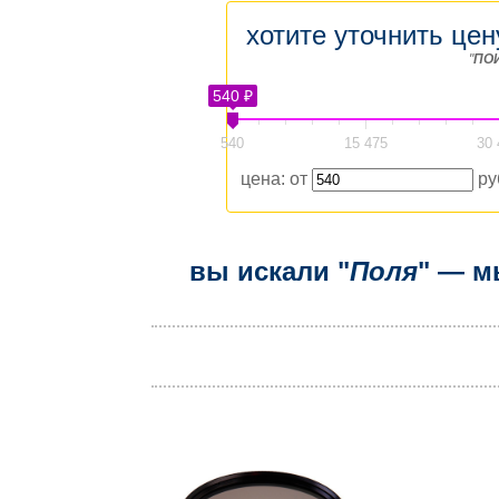
хотите уточнить цен
"
ПО
540 ₽
540
15 475
30 
цена: от
ру
вы искали "
Поля
" — м