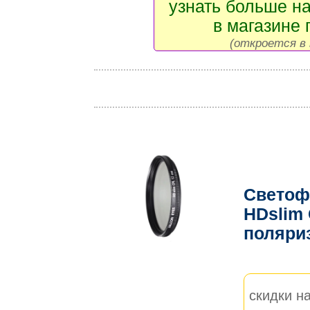
узнать больше на
в магазине 
(откроется в 
Светоф
HDslim
поляри
скидки на