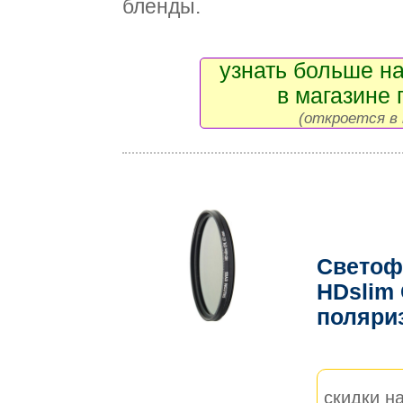
бленды.
узнать больше на
в магазине 
(откроется в 
Светоф
HDslim
поляри
скидки на