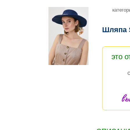
категор
Шляпа 
это 
вы