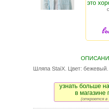
это хо
вы
ОПИСАНИЕ
Шляпа StaiX. Цвет: бежевый.
узнать больше на
в магазине 
(откроется в 