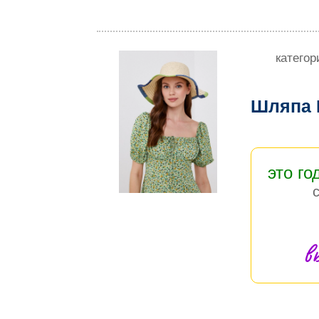
категор
Шляпа 
это го
в