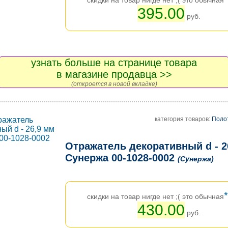
скидки на товар нигде нет ;( это обычная
395.00
руб.
узнать больше на странице товара
в магазине продавца >>
(откроется в новой вкладке)
категория товаров:
Поло
Отражатель декоративный d - 2
Сунержа 00-1028-0002
(Сунержа)
*
скидки на товар нигде нет ;( это обычная
430.00
руб.