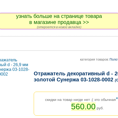
узнать больше на странице товара
в магазине продавца >>
(откроется в новой вкладке)
категория товаров:
Поло
Отражатель декоративный d - 2
золотой Сунержа 03-1028-0002
(
*
скидки на товар нигде нет ;( это обычная
560.00
руб.