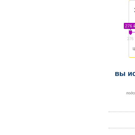
276 
276
ц
вы ис
подс