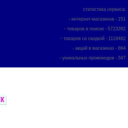
статистика сервиса:
интернет-магазинов - 151
товаров в поиске - 5723392
товаров со скидкой - 1119482
акций в магазинах - 664
уникальных промокодов - 347