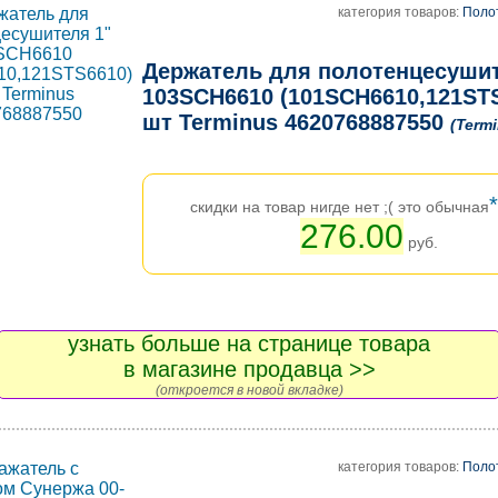
категория товаров:
Поло
Держатель для полотенцесушит
103SCH6610 (101SCH6610,121STS
шт Terminus 4620768887550
(Term
*
скидки на товар нигде нет ;( это обычная
276.00
руб.
узнать больше на странице товара
в магазине продавца >>
(откроется в новой вкладке)
категория товаров:
Поло