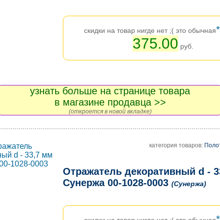
*
скидки на товар нигде нет ;( это обычная
375.00
руб.
узнать больше на странице товара
в магазине продавца >>
(откроется в новой вкладке)
категория товаров:
Поло
Отражатель декоративный d - 3
Сунержа 00-1028-0003
(Сунержа)
*