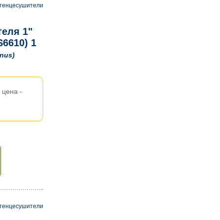
тенцесушители
еля 1"
6610) 1
inus)
цена -
тенцесушители