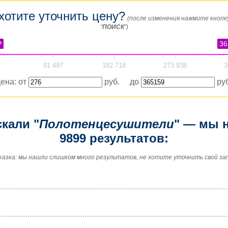
хотите уточнить цену?
(после изменения нажмите кнопк
"
ПОИСК
")
₽
36
91 497
182 718
273 938
3
ена: от
руб. до
руб
кали "
Полотенцесушители
" — мы 
9899 результатов:
казка: мы нашли слишком много результатов, не хотите уточнить свой за