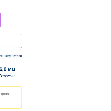
тенцесушители
6,9 мм
Сунержа)
цена -