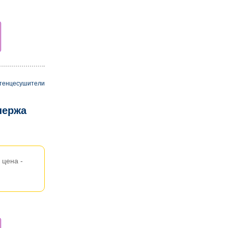
тенцесушители
нержа
цена -