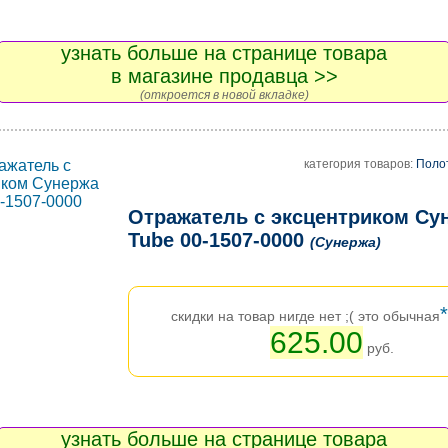
узнать больше на странице товара
в магазине продавца >>
(откроется в новой вкладке)
категория товаров:
Поло
Отражатель с эксцентриком Су
Tube 00-1507-0000
(Сунержа)
*
скидки на товар нигде нет ;( это обычная
625.00
руб.
узнать больше на странице товара