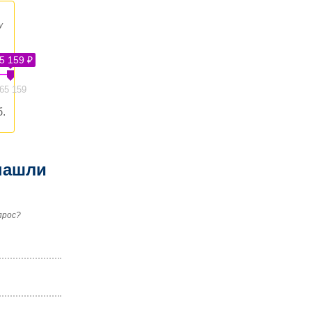
у
5 159 ₽
65 159
.
нашли
прос?