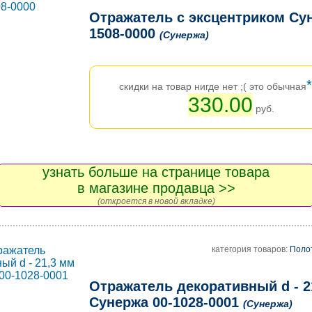
Отражатель с эксцентриком Сун
1508-0000
(Сунержа)
*
скидки на товар нигде нет ;( это обычная
330.00
руб.
узнать больше на странице товара
в магазине продавца >>
(откроется в новой вкладке)
категория товаров:
Поло
Отражатель декоративный d - 2
Сунержа 00-1028-0001
(Сунержа)