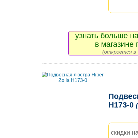
узнать больше на
в магазине 
(откроется в 
Подвесн
H173-0
скидки на