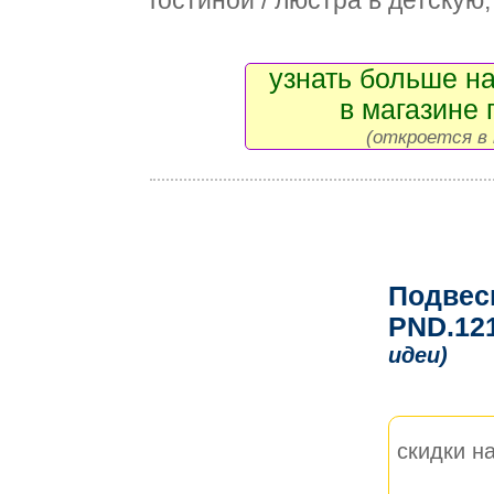
гостиной / люстра в детскую
узнать больше на
в магазине 
(откроется в 
Подвес
PND.121
идеи)
скидки на