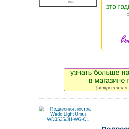
это год
вы
узнать больше на
в магазине 
(откроется в 