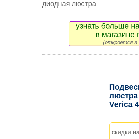
диодная люстра
узнать больше на
в магазине 
(откроется в 
Подвес
люстра 
Verica 
скидки на