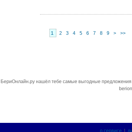
1
2
3
4
5
6
7
8
9
>
>>
БериОнлайн.ру нашёл тебе самые выгодные предложения н
berion
о сервисе
|
д