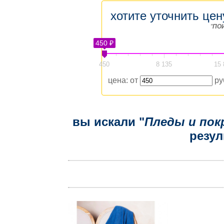
хотите уточнить цен
"
ПО
450 ₽
450
8 135
15 
цена: от
ру
вы искали "
Пледы и пок
резул