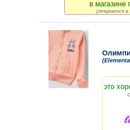
в магазине 
(откроется в 
Олимпи
(Elementa
это хо
в