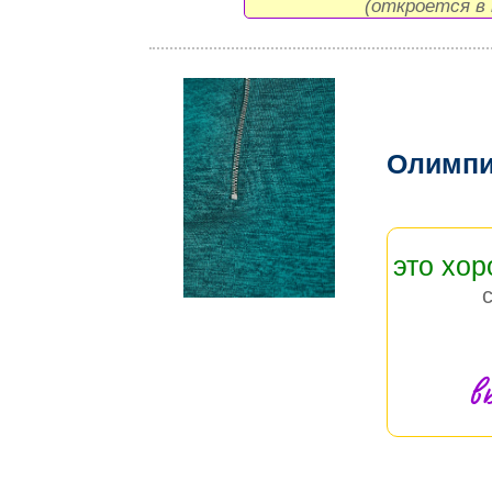
(откроется в 
Олимпи
это хо
в