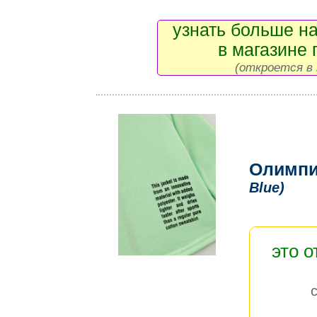
узнать больше на
в магазине 
(откроется в 
Олимпи
Blue)
это 