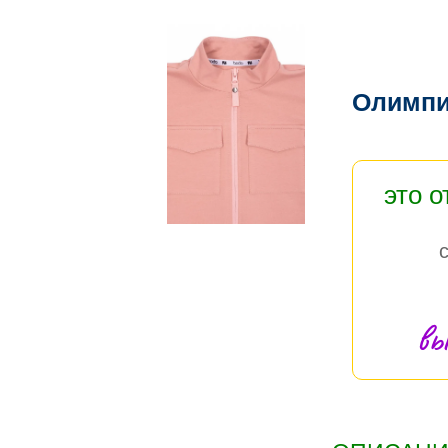
Олимпи
это 
вы