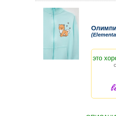
Олимпи
(Elementa
это хо
в