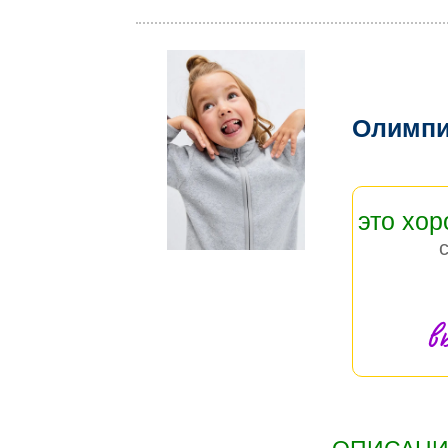
Олимпи
это хо
в