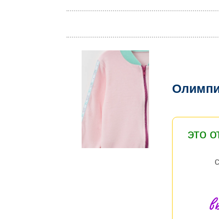
Олимпи
это 
в