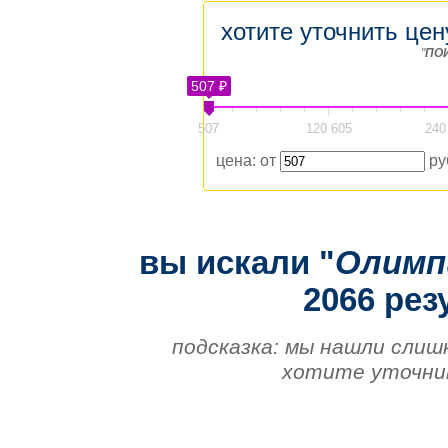
хотите уточнить цен
"
ПО
507 ₽
507
120 605
240
цена: от
ру
вы искали "
Олимп
2066 рез
подсказка: мы нашли слиш
хотите уточнит