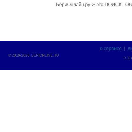
БериОнлайн.ру ≻ это ПОИСК ТО
о сервисе
|
д
© 2019-2026, BERIONLINE.RU
0.31