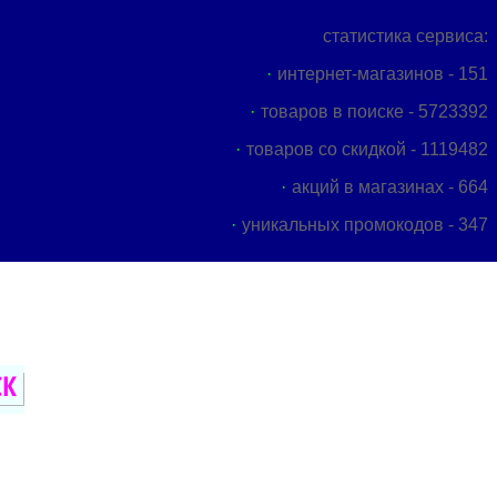
статистика сервиса:
интернет-магазинов - 151
товаров в поиске - 5723392
товаров со скидкой - 1119482
акций в магазинах - 664
уникальных промокодов - 347