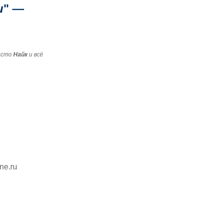
и
" —
есто
Найк
и всё
ine.ru