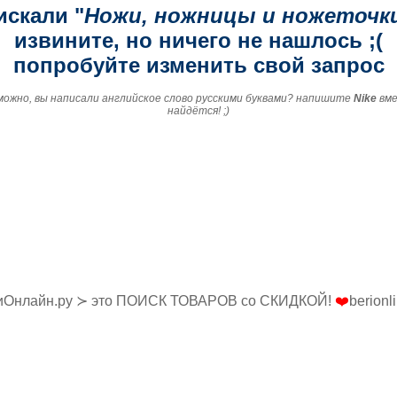
искали "
Ножи, ножницы и ножеточк
извините, но ничего не нашлось ;(
попробуйте изменить свой запрос
зможно, вы написали английское слово русскими буквами? напишите
Nike
вм
найдётся! ;)
иОнлайн.ру ≻ это ПОИСК ТОВАРОВ со СКИДКОЙ!
❤️
berionl