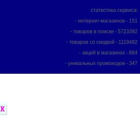
статистика сервиса:
интернет-магазинов - 151
товаров в поиске - 5723392
товаров со скидкой - 1119482
акций в магазинах - 664
уникальных промокодов - 347