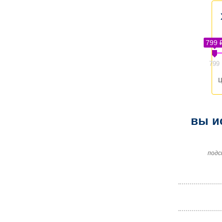
799 
799
ц
вы и
подс