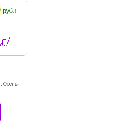
0
руб.!
.!
: Осень-