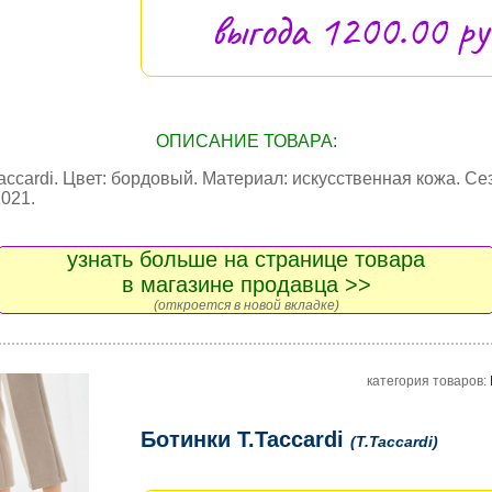
выгода 1200.00 руб
ОПИСАНИЕ ТОВАРА:
accardi. Цвет: бордовый. Материал: искусственная кожа. Се
021.
узнать больше на странице товара
в магазине продавца >>
(откроется в новой вкладке)
категория товаров:
Ботинки T.Taccardi
(T.Taccardi)