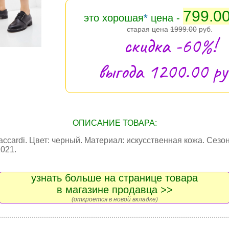
799.0
это хорошая
*
цена -
старая цена
1999.00
руб.
скидка -60%!
выгода 1200.00 руб
ОПИСАНИЕ ТОВАРА:
accardi. Цвет: черный. Материал: искусственная кожа. Сезон
021.
узнать больше на странице товара
в магазине продавца >>
(откроется в новой вкладке)