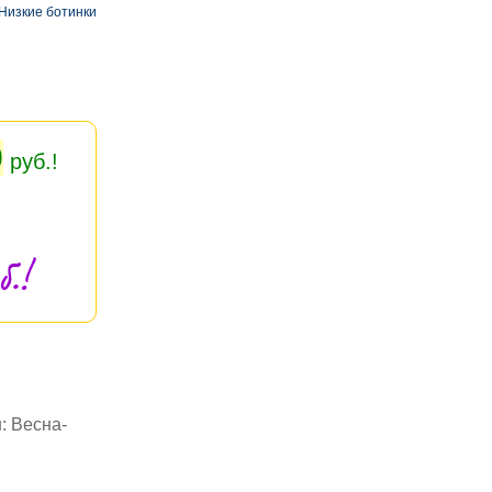
Низкие ботинки
0
руб.!
.!
: Весна-