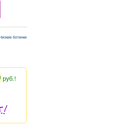
Низкие ботинки
0
руб.!
.!