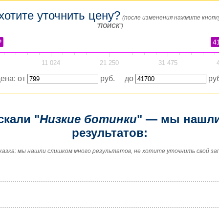
хотите уточнить цену?
(после изменения нажмите кнопк
"
ПОИСК
")
₽
4
11 024
21 250
31 475
ена: от
руб. до
руб
скали "
Низкие ботинки
" — мы нашли
результатов:
казка: мы нашли слишком много результатов, не хотите уточнить свой за