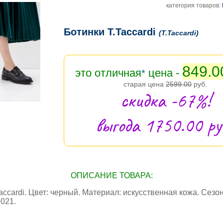
категория товаров:
Ботинки T.Taccardi
(T.Taccardi)
849.0
это отличная
цена -
*
старая цена
2599.00
руб.
скидка -67%!
выгода 1750.00 руб
ОПИСАНИЕ ТОВАРА:
accardi. Цвет: черный. Материал: искусственная кожа. Сезон
021.