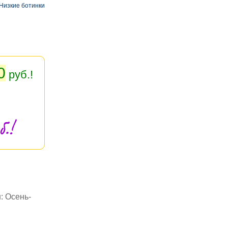
Низкие ботинки
0
руб.!
.!
: Осень-