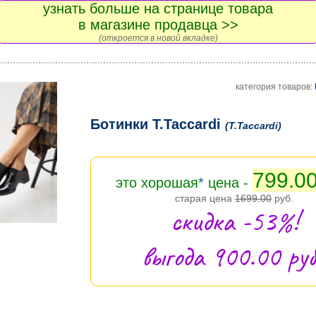
узнать больше на странице товара
в магазине продавца >>
(откроется в новой вкладке)
категория товаров:
Ботинки T.Taccardi
(T.Taccardi)
799.0
это хорошая
*
цена -
старая цена
1699.00
руб.
скидка -53%!
выгода 900.00 руб