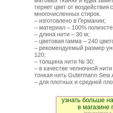
матовых тканях и едва заме
теряет цвет от воздействия 
многочисленных стирок.
– изготовлено в Германии;
– материал – 100% полиэсте
– длина нити – 30 м;
– цветовая гамма – 240 цвет
– рекомендуемый размер ун
120;
– толщина нити № 30;
– в качестве челночной нит
тонкая нить Gutermann Sew A
– для плотных и средней плот
узнать больше на
в магазине 