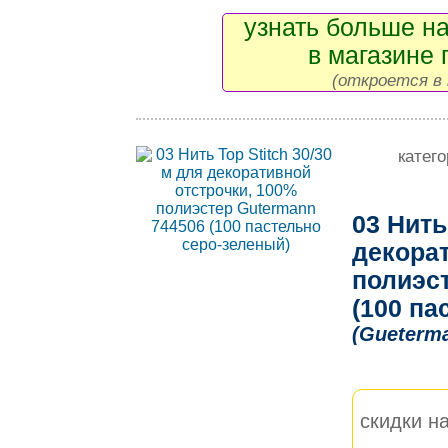
узнать больше на
в магазине 
(откроется в 
катег
03 Нить
декорат
полиэс
(100 па
(Gueterm
скидки на