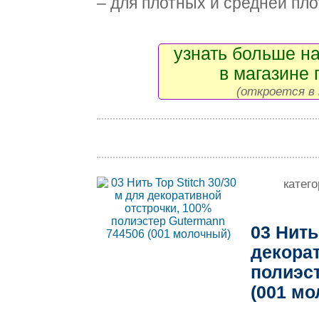
– для плотных и средней плот
узнать больше на
в магазине 
(откроется в 
катег
03 Нить
декорат
полиэс
(001 м