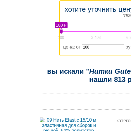
хотите уточнить цен
"
ПО
100 ₽
100
3 498
6 
цена: от
ру
вы искали "
Нитки Gut
нашли 813 р
катег