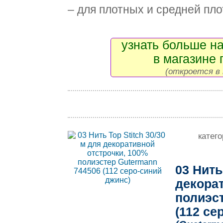
– для плотных и средней плот
узнать больше на
в магазине 
(откроется в 
катег
03 Нить
декорат
полиэс
(112 се