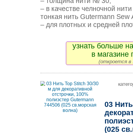
– толщина нити № 30;
– в качестве челночной нит
тонкая нить Gutermann Sew A
– для плотных и средней плот
узнать больше на
в магазине 
(откроется в 
катег
03 Нить
декорат
полиэс
(025 св