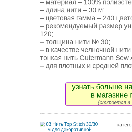
– материал – 100% полиэсте
– длина нити – 30 м;
– цветовая гамма – 240 цвет
– рекомендуемый размер ун
120;
– толщина нити № 30;
– в качестве челночной нит
тонкая нить Gutermann Sew A
– для плотных и средней плот
узнать больше на
в магазине 
(откроется в 
катег