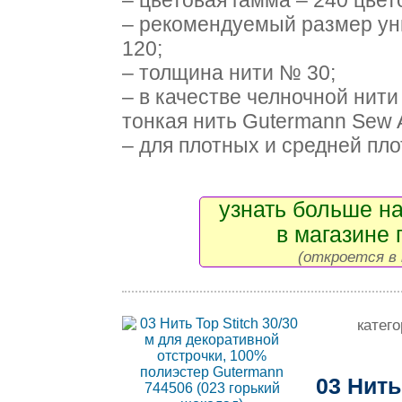
– цветовая гамма – 240 цвет
– рекомендуемый размер ун
120;
– толщина нити № 30;
– в качестве челночной нит
тонкая нить Gutermann Sew A
– для плотных и средней плот
узнать больше на
в магазине 
(откроется в 
катег
03 Нить