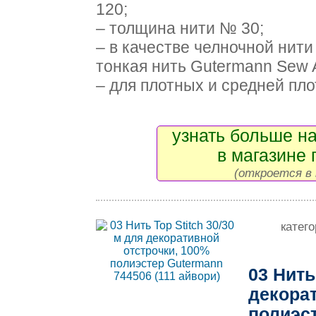
120;
– толщина нити № 30;
– в качестве челночной нит
тонкая нить Gutermann Sew A
– для плотных и средней плот
узнать больше на
в магазине 
(откроется в 
катег
03 Нить
декорат
полиэс