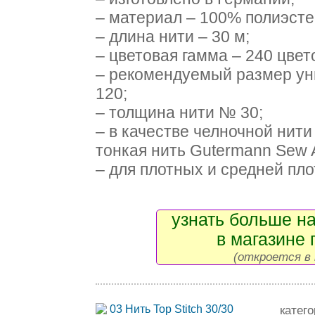
– материал – 100% полиэсте
– длина нити – 30 м;
– цветовая гамма – 240 цвет
– рекомендуемый размер ун
120;
– толщина нити № 30;
– в качестве челночной нит
тонкая нить Gutermann Sew A
– для плотных и средней плот
узнать больше на
в магазине 
(откроется в 
катег