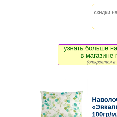
скидки на
узнать больше на
в магазине 
(откроется в 
Наволо
«Эвкал
100гр/м