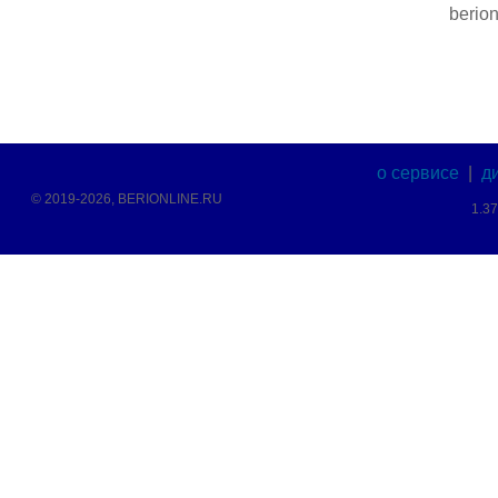
berion
о сервисе
|
д
© 2019-2026, BERIONLINE.RU
1.3