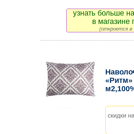
узнать больше на
в магазине 
(откроется в 
Наволо
«Ритм» 
м2,100
скидки на