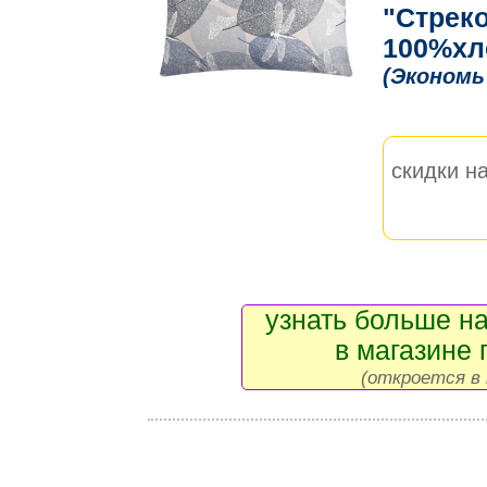
"Стреко
100%хло
(Экономь
скидки на
узнать больше на
в магазине 
(откроется в 