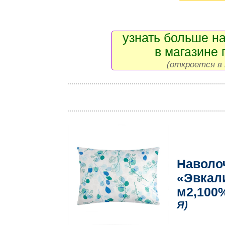
узнать больше на
в магазине 
(откроется в 
Наволо
«Эвкали
м2,100
Я)