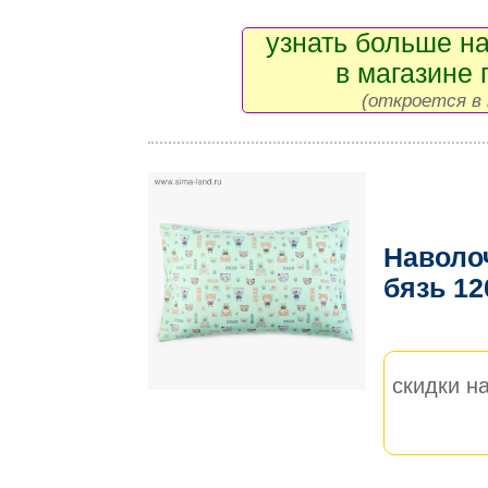
узнать больше на
в магазине 
(откроется в 
Наволоч
бязь 1
скидки на