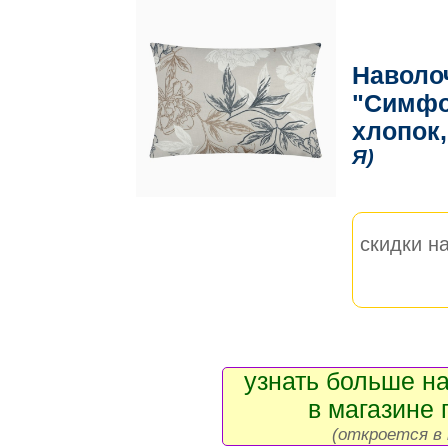
Наволо
"Симфо
хлопок,
Я)
скидки на
узнать больше на
в магазине 
(откроется в 