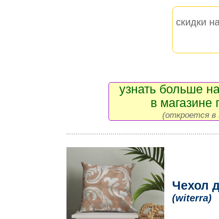
скидки на
узнать больше на
в магазине 
(откроется в 
Чехол д
(witerra)