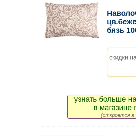
Наволо
цв.беже
бязь 10
скидки на
узнать больше на
в магазине 
(откроется в 