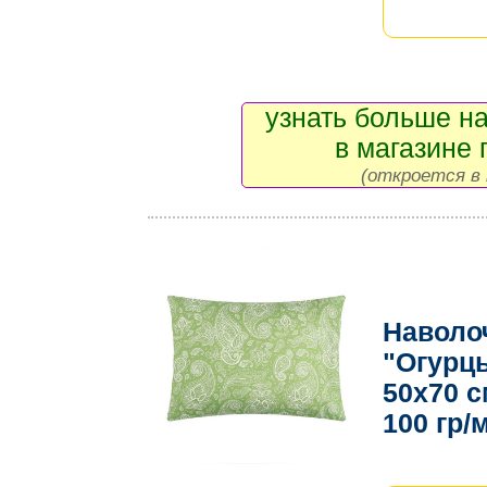
узнать больше на
в магазине 
(откроется в 
Наволо
"Огурц
50х70 с
100 гр/