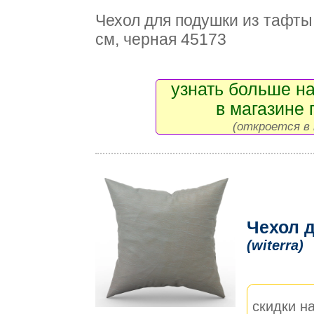
Чехол для подушки из тафты 
см, черная 45173
узнать больше на
в магазине 
(откроется в 
Чехол д
(witerra)
скидки на