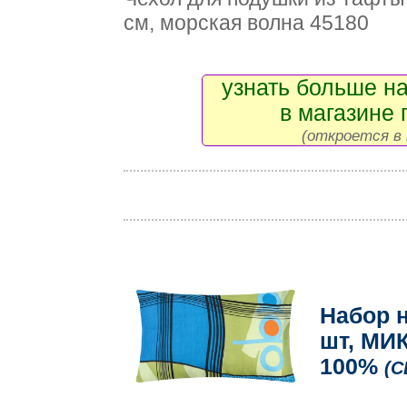
см, морская волна 45180
узнать больше на
в магазине 
(откроется в 
Набор 
шт, МИК
100%
(С