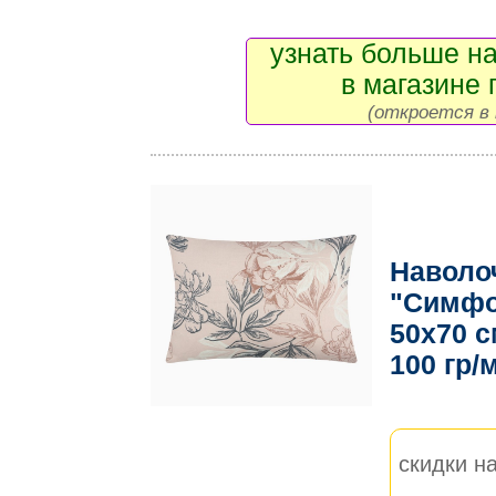
узнать больше на
в магазине 
(откроется в 
Наволо
"Симфо
50х70 с
100 гр/
скидки на