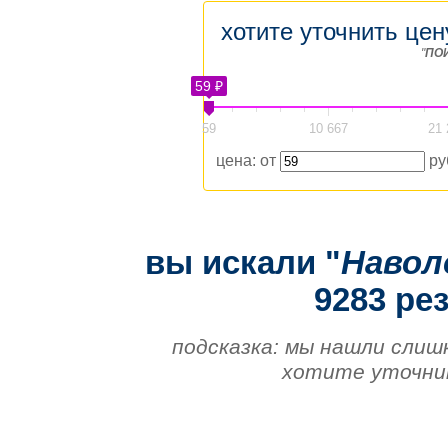
хотите уточнить цен
"
ПО
59 ₽
59
10 667
21 
цена: от
ру
вы искали "
Навол
9283 рез
подсказка: мы нашли слиш
хотите уточнит