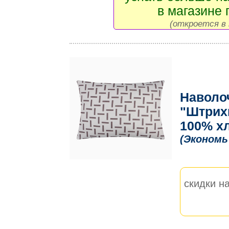
в магазине 
(откроется в 
Наволо
"Штрихи
100% хл
(Экономь
скидки на