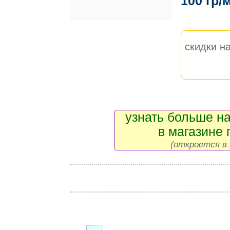
100 гр/
скидки на
узнать больше на
в магазине 
(откроется в 