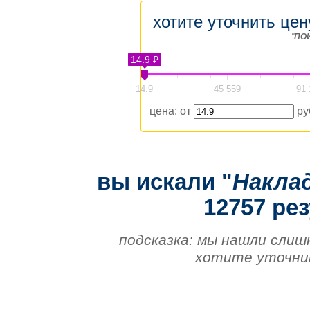
хотите уточнить цен
"
ПО
14.9 ₽
14.9
45 559
91 
цена: от
ру
вы искали "
Накла
12757 рез
подсказка: мы нашли слиш
хотите уточнит