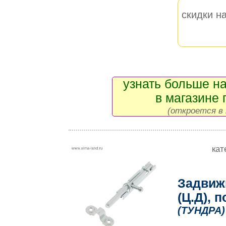
скидки на
узнать больше на
в магазине 
(откроется в 
кат
Задвиж
(Ц.Д), 
(ТУНДРА)