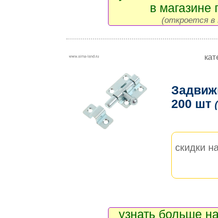
в магазине 
(откроется в 
кат
Задвижк
200 шт
скидки на
узнать больше на