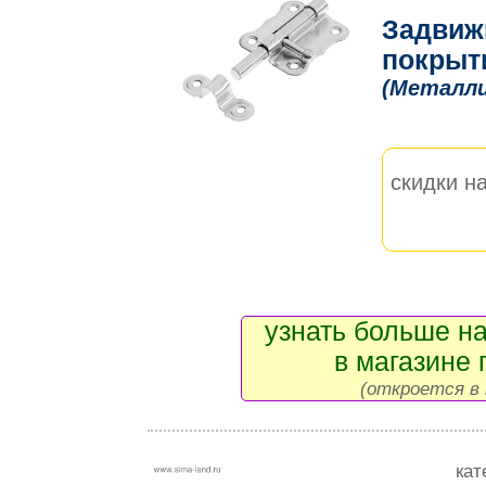
Задвижк
покрыти
(Металл
скидки на
узнать больше на
в магазине 
(откроется в 
кат