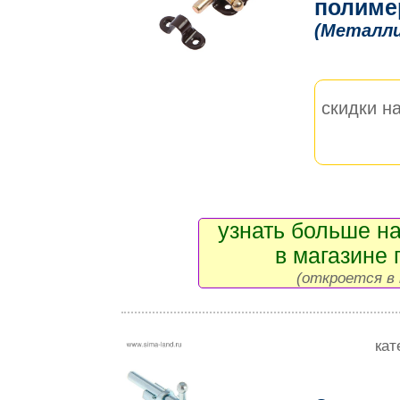
полиме
(Металл
скидки на
узнать больше на
в магазине 
(откроется в 
кат