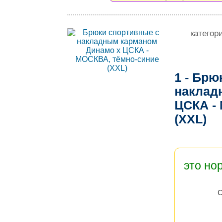
категор
1 - Брю
наклад
ЦСКА -
(XXL)
это но