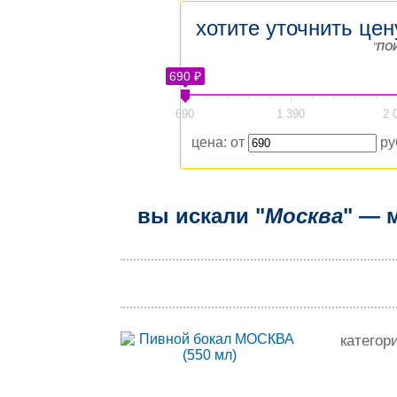
хотите уточнить цен
"
ПО
690 ₽
690
1 390
2 
цена: от
ру
вы искали "
Москва
" — 
категор