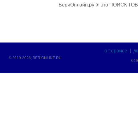
БериОнлайн.ру ≻ это ПОИСК ТО
о сервисе
|
д
© 2019-2026, BERIONLINE.RU
3.1