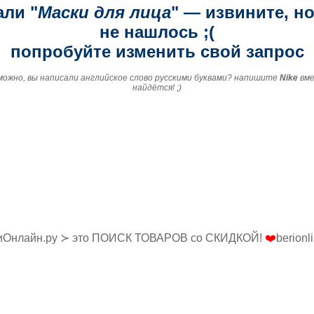
али "
Маски для лица
" — извините, н
не нашлось ;(
попробуйте изменить свой запрос
зможно, вы написали английское слово русскими буквами? напишите
Nike
вм
найдётся! ;)
иОнлайн.ру ≻ это ПОИСК ТОВАРОВ со СКИДКОЙ!
❤️
berionl