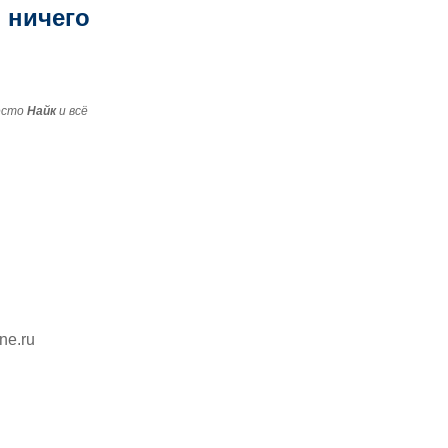
о ничего
есто
Найк
и всё
ine.ru