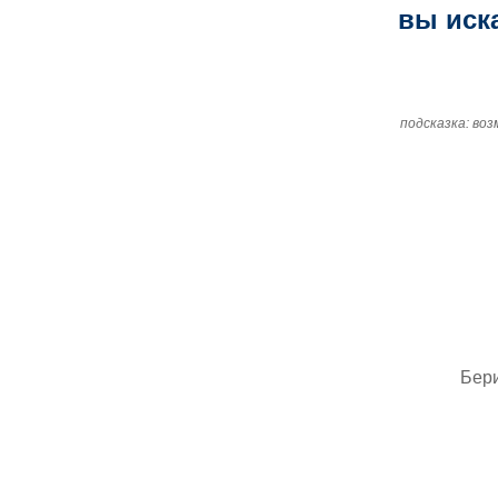
вы иск
подсказка: во
Бер