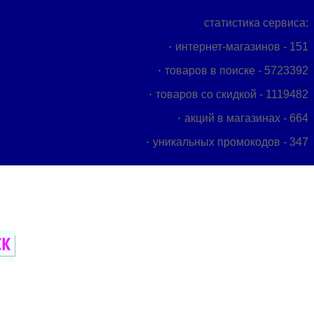
статистика сервиса:
интернет-магазинов - 151
товаров в поиске - 5723392
товаров со скидкой - 1119482
акций в магазинах - 664
уникальных промокодов - 347