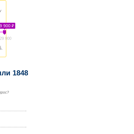
у
9 900 ₽
29 900
.
ли 1848
прос?