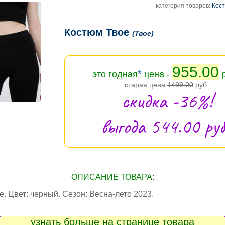
категория товаров:
Кос
Костюм Твое
(Твое)
955.00
*
это годная
цена -
р
старая цена
1499.00
руб.
скидка -36%!
выгода 544.00 руб
ОПИСАНИЕ ТОВАРА:
. Цвет: черный. Сезон: Весна-лето 2023.
узнать больше на странице товара