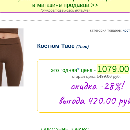
в магазине продавца >>
(откроется в новой вкладке)
категория товаров:
Кос
Костюм Твое
(Твое)
1079.00
*
это годная
цена -
старая цена
1499.00
руб.
скидка -28%!
выгода 420.00 руб
ОПИСАНИЕ ТОВАРА: