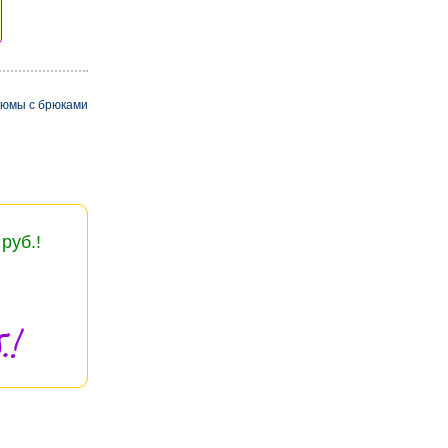
тюмы с брюками
руб.!
.!