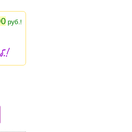
00
руб.!
.!