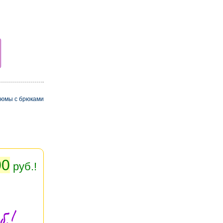
тюмы с брюками
00
руб.!
.!