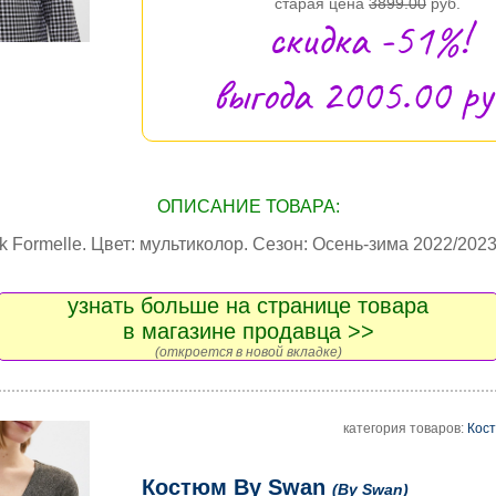
старая цена
3899.00
руб.
скидка -51%!
выгода 2005.00 руб
ОПИСАНИЕ ТОВАРА:
 Formelle. Цвет: мультиколор. Сезон: Осень-зима 2022/2023
узнать больше на странице товара
в магазине продавца >>
(откроется в новой вкладке)
категория товаров:
Кос
Костюм By Swan
(By Swan)