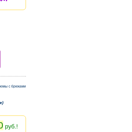
тюмы с брюками
e)
0
руб.!