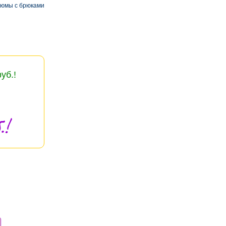
тюмы с брюками
уб.!
.!