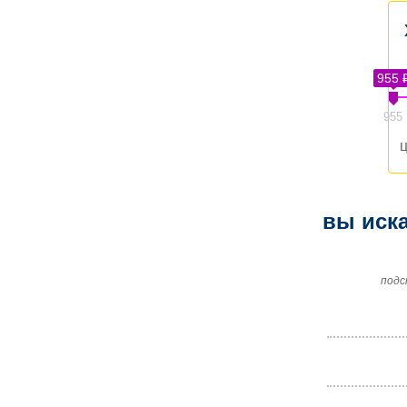
955 
955
ц
вы иска
подс