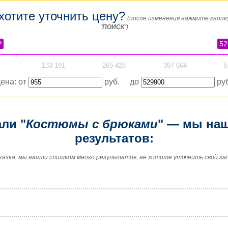
хотите уточнить цену?
(после изменения нажмите кнопк
"
ПОИСК
")
₽
52
133 191
265 428
397 664
5
ена: от
руб. до
руб
ли "
Костюмы с брюками
" — мы наш
результатов:
казка: мы нашли слишком много результатов, не хотите уточнить свой за