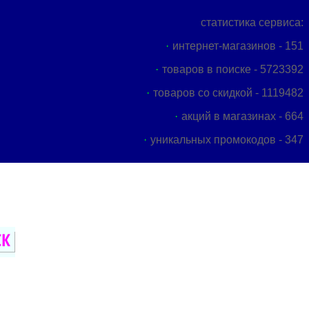
статистика сервиса:
интернет-магазинов - 151
товаров в поиске - 5723392
товаров со скидкой - 1119482
акций в магазинах - 664
уникальных промокодов - 347