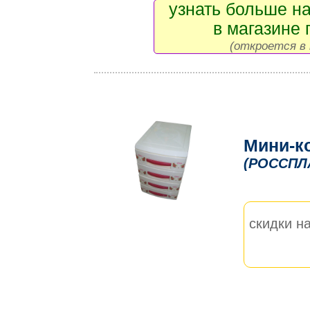
узнать больше на
в магазине 
(откроется в 
Мини-к
(РОССПЛ
скидки на