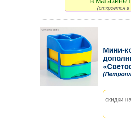
в магазине 
(откроется в 
Мини-к
дополн
«Свето
(Петроп
скидки на