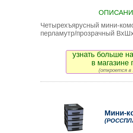
ОПИСАНИЕ
Четырехъярусный мини-комо
перламутр/прозрачный ВxШx
узнать больше на
в магазине 
(откроется в 
Мини-к
(РОССПЛ