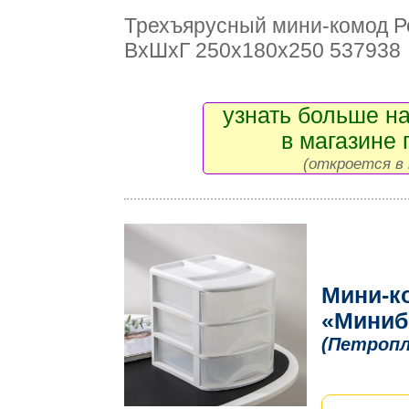
Трехъярусный мини-комод 
ВxШxГ 250x180x250 537938
узнать больше на
в магазине 
(откроется в 
Мини-к
«Миниб
(Петроп