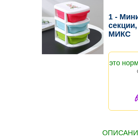
1 - Мин
секции,
МИКС
это нор
в
ОПИСАНИЕ