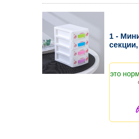
1 - Мин
секции
это нор
в