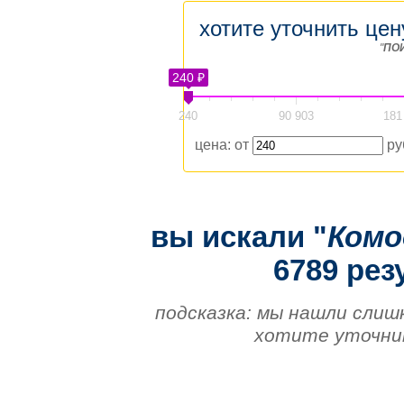
хотите уточнить цен
"
ПО
240 ₽
240
90 903
181
цена: от
ру
вы искали "
Ком
6789 рез
подсказка: мы нашли слиш
хотите уточнит