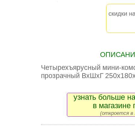
скидки на
ОПИСАНИЕ
Четырехъярусный мини-комо
прозрачный ВxШxГ 250x180
узнать больше на
в магазине 
(откроется в 