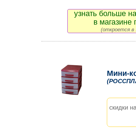
узнать больше на
в магазине 
(откроется в 
Мини-к
(РОССПЛ
скидки на