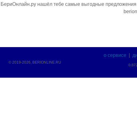
БериОнлайн.ру нашёл тебе самые выгодные предложения н
berion
о сервисе
|
д
© 2019-2026, BERIONLINE.RU
0.87