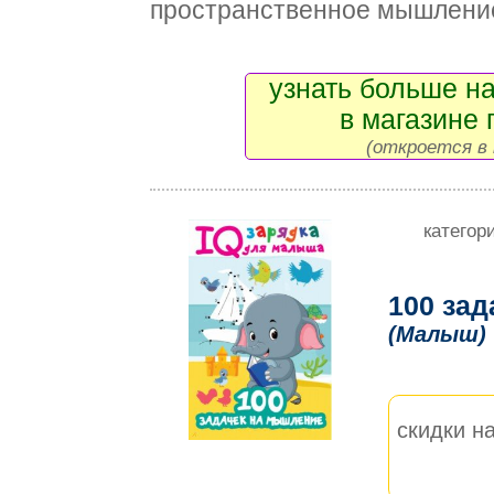
пространственное мышление
узнать больше на
в магазине 
(откроется в 
категор
100 за
(Малыш)
скидки на