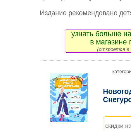
Издание рекомендовано детя
узнать больше на
в магазине 
(откроется в 
категор
Нового
Снегур
скидки на