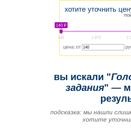
хотите уточнить цен
"
ПО
140 ₽
140
1 073
2 
цена: от
ру
вы искали "
Гол
задания
" — 
резуль
подсказка: мы нашли слиш
хотите уточнит