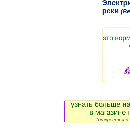
Электр
реки
(Ве
это нор
в
узнать больше на
в магазине 
(откроется в 