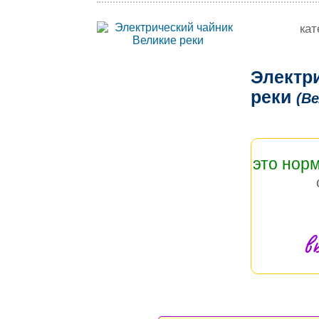
кат
Электр
реки
(Ве
это нор
в