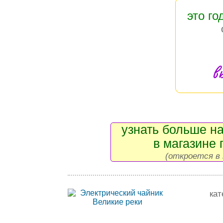
это го
в
узнать больше на
в магазине 
(откроется в 
кат