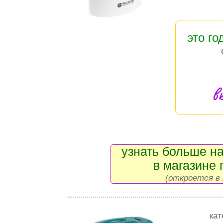
это го
в
узнать больше на
в магазине 
(откроется в 
кат