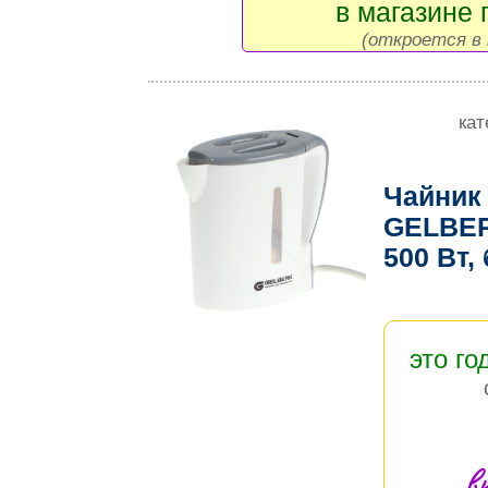
в магазине 
(откроется в 
кат
Чайник
GELBERK
500 Вт,
это го
в