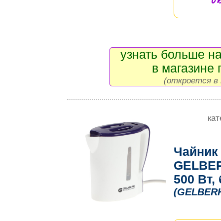
узнать больше на
в магазине 
(откроется в 
кат
Чайник
GELBERK
500 Вт
(GELBER