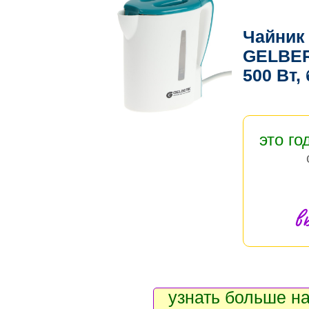
Чайник
GELBERK
500 Вт,
это го
в
узнать больше на