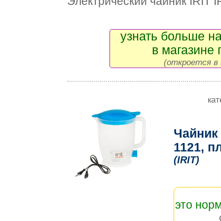
Электрический чайник IRIT I
узнать больше на
в магазине 
(откроется в 
кат
Чайник 
1121, п
(IRIT)
это нор