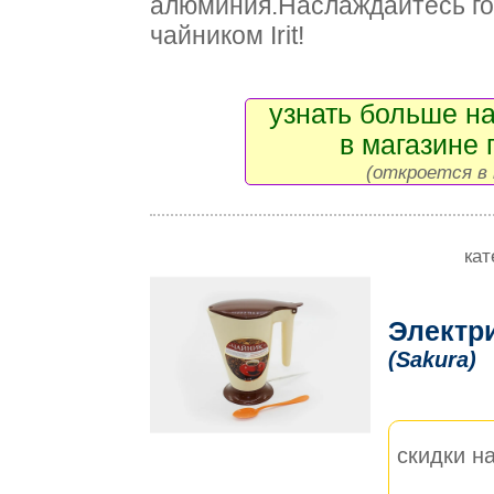
алюминия.Наслаждайтесь го
чайником Irit!
узнать больше на
в магазине 
(откроется в 
кат
Электр
(Sakura)
скидки на