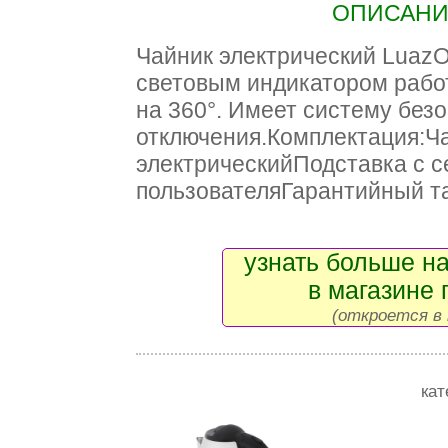
ОПИСАНИЕ
Чайник электрический Luaz
световым индикатором рабо
на 360°. Имеет систему без
отключения.Комплектация:Ч
электрическийПодставка с 
пользователяГарантийный т
узнать больше на
в магазине 
(откроется в 
кат