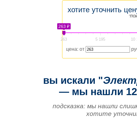
хотите уточнить цен
"
ПО
263 ₽
263
5 195
10 
цена: от
ру
вы искали "
Элект
— мы нашли 124
подсказка: мы нашли слиш
хотите уточнит