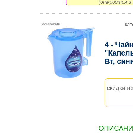
(откроется в 
кат
4 - Чай
"Капель
Вт, син
скидки на
ОПИСАНИЕ