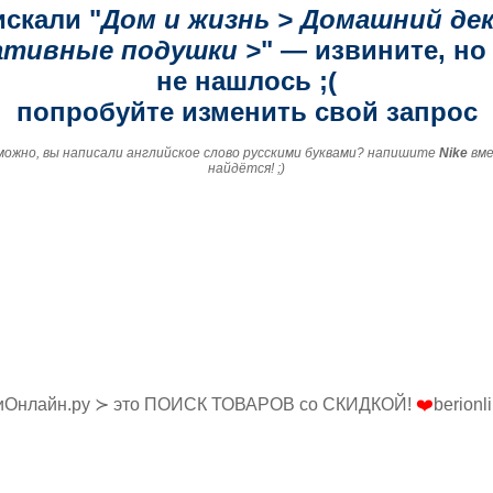
искали "
Дом и жизнь > Домашний дек
ативные подушки >
" — извините, но
не нашлось ;(
попробуйте изменить свой запрос
зможно, вы написали английское слово русскими буквами? напишите
Nike
вм
найдётся! ;)
иОнлайн.ру ≻ это ПОИСК ТОВАРОВ со СКИДКОЙ!
❤️
berionl