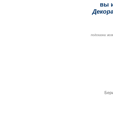
вы 
Декор
подсказка: во
Бер