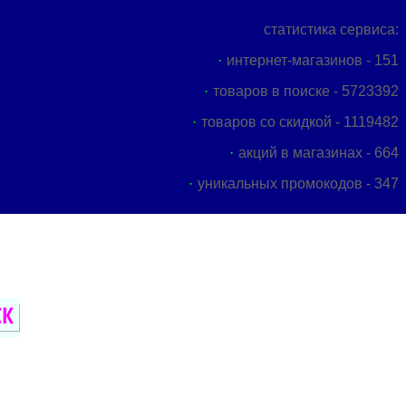
статистика сервиса:
интернет-магазинов - 151
товаров в поиске - 5723392
товаров со скидкой - 1119482
акций в магазинах - 664
уникальных промокодов - 347