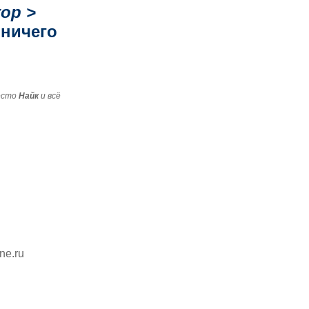
ор >
 ничего
есто
Найк
и всё
ine.ru