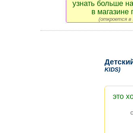
узнать больше на
в магазине 
(откроется в 
Детски
KIDS)
это х