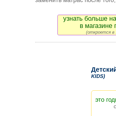
заменить матрас после того, 
узнать больше на
в магазине 
(откроется в 
Детски
KIDS)
это год