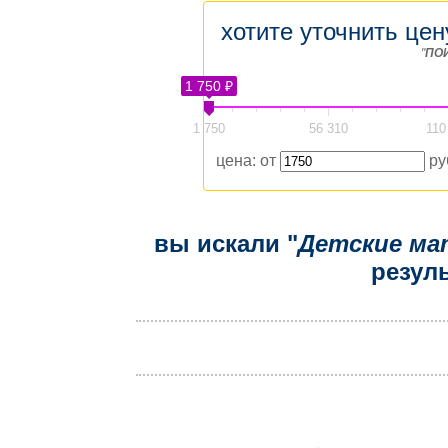
хотите уточнить цен
"
ПО
1 750 ₽
1 750
56 310
110
цена: от
ру
вы искали "
Детские ма
резуль