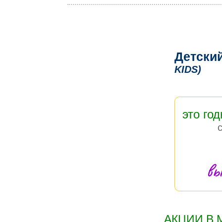
Детски
KIDS)
это год
вы
АКЦИИ В 