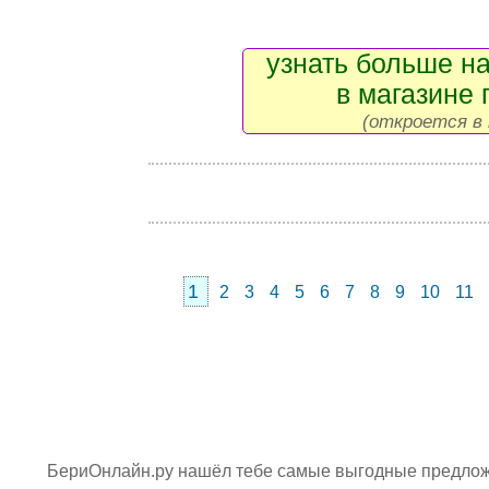
узнать больше на
в магазине 
(откроется в 
1
2
3
4
5
6
7
8
9
10
11
БериОнлайн.ру нашёл тебе самые выгодные предложе