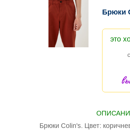
Брюки C
это х
вы
ОПИСАНИЕ
Брюки Colin's. Цвет: коричн