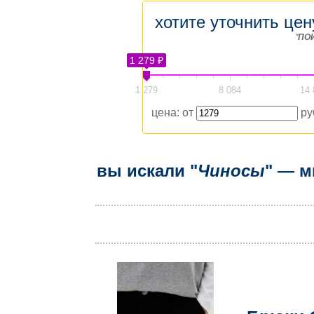
хотите уточнить цен
"
ПО
1 279 ₽
1 279
8 084
14 
цена: от
ру
вы искали "
Чиносы
" — м