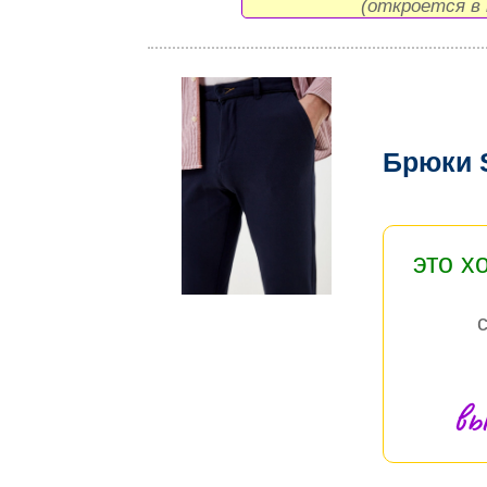
(откроется в 
Брюки S
это х
вы