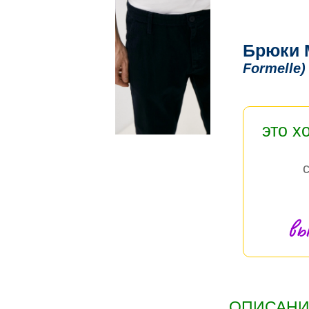
Брюки 
Formelle)
это х
вы
ОПИСАНИЕ