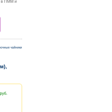
ь в ПММ и
рочные чайники
м),
руб.