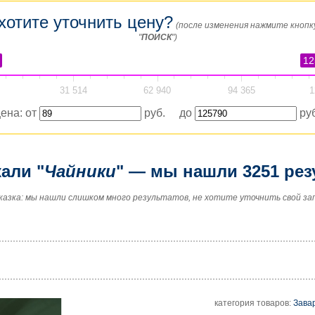
хотите уточнить цену?
(после изменения нажмите кнопк
"
ПОИСК
")
12
31 514
62 940
94 365
1
ена: от
руб. до
руб
али "
Чайники
" — мы нашли 3251 рез
казка: мы нашли слишком много результатов, не хотите уточнить свой за
категория товаров:
Зава