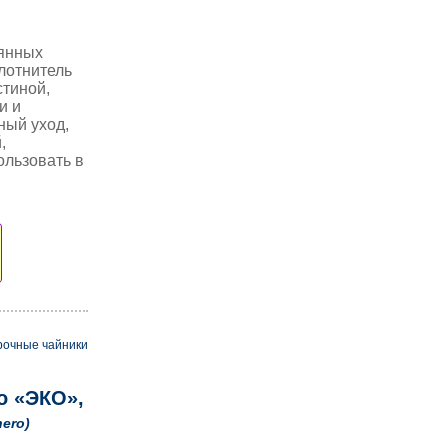
лянных
лотнитель
стиной,
и и
ный уход,
,
ользовать в
рочные чайники
o «ЭКО»,
nero)