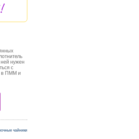
!
лянных
лотнитель
 ней нужен
ться с
ь в ПММ и
рочные чайники