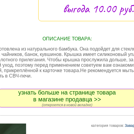
выгода 10.00 руб.
ОПИСАНИЕ ТОВАРА:
отовлена из натурального бамбука. Она подойдет для стек
 чайников, банок, кувшинов. Крышка имеет силиконовый уп
плотного прилегания. Чтобы крышка прослужила дольше, за
 уход, поэтому перед применением советуем вам ознакоми
й, прикреплённой к карточке товара.Не рекомендуется мыт
ть в СВЧ-печи.
узнать больше на странице товара
в магазине продавца >>
(откроется в новой вкладке)
категория товаров:
Зава