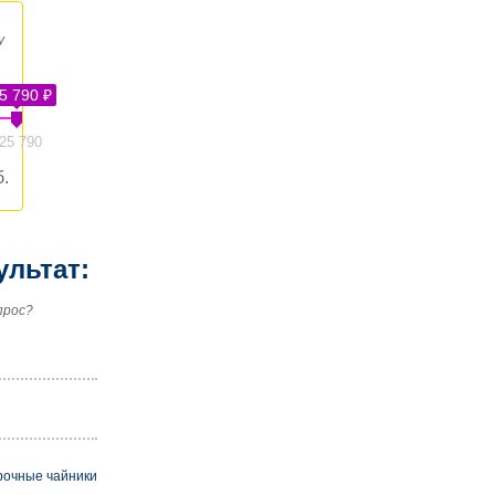
у
5 790 ₽
25 790
.
ультат:
прос?
рочные чайники