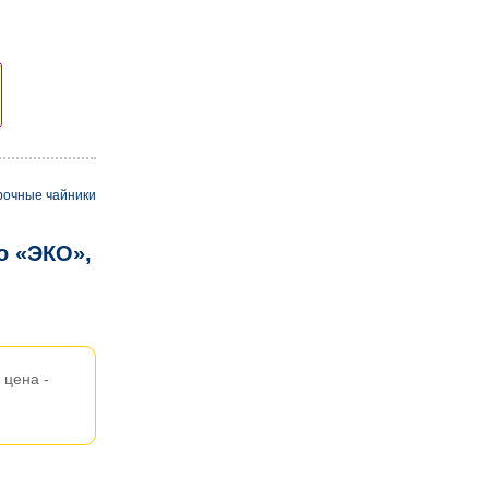
рочные чайники
o «ЭКО»,
цена -