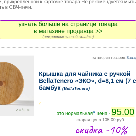
й, прикреплённой к карточке товара.Не рекомендуется мыт
ть в СВЧ-печи.
узнать больше на странице товара
в магазине продавца >>
(откроется в новой вкладке)
категория товаров:
Зава
Крышка для чайника с ручкой
BellaTenero «ЭКО», d=8,1 см (7 с
бамбук
(BellaTenero)
95.00
*
это нормальная
цена -
старая цена
105.00
руб.
скидка -10%