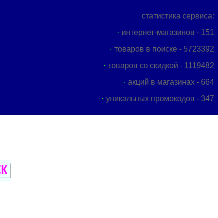
статистика сервиса:
интернет-магазинов - 151
товаров в поиске - 5723392
товаров со скидкой - 1119482
акций в магазинах - 664
уникальных промокодов - 347