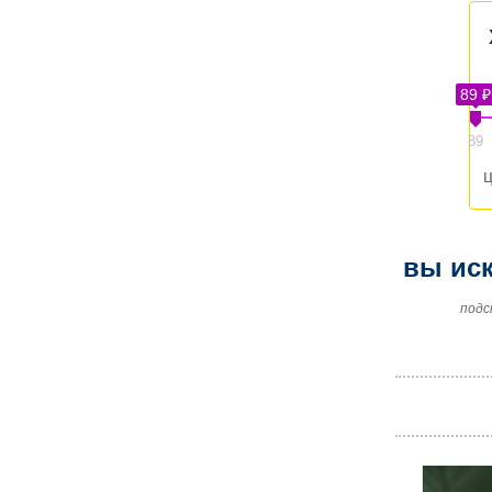
89 ₽
89
ц
вы иск
подс