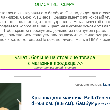
ОПИСАНИЕ ТОВАРА:
отовлена из натурального бамбука. Она подойдет для стек
 чайников, банок, кувшинов. Крышка имеет силиконовый уп
плотного прилегания, а также укреплена металлической пла
 поддаётся коррозии и защищает бамбуковую основу от влаг
. Чтобы крышка прослужила дольше, за ней нужен правиль
ред применением советуем вам ознакомиться с инструкцией
ной к карточке товара.Не рекомендуется мыть в ПММ и исп
узнать больше на странице товара
в магазине продавца >>
(откроется в новой вкладке)
категория товаров:
Зава
Крышка для чайника BellaTener
d=9,6 см, (8,5 см), бамбук
(BellaTe