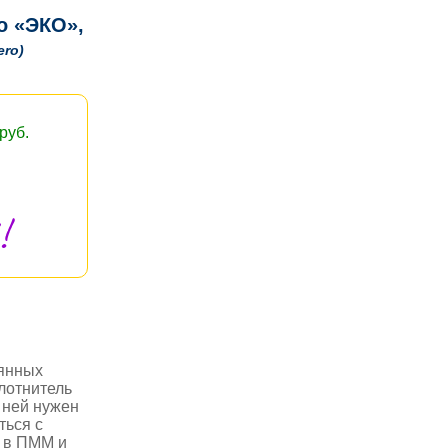
o «ЭКО»,
ero)
руб.
!
лянных
лотнитель
 ней нужен
ться с
ь в ПММ и