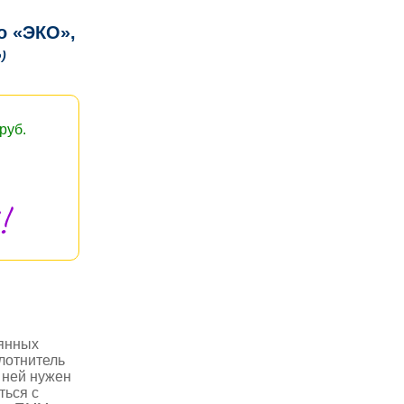
o «ЭКО»,
)
руб.
!
лянных
лотнитель
 ней нужен
ться с