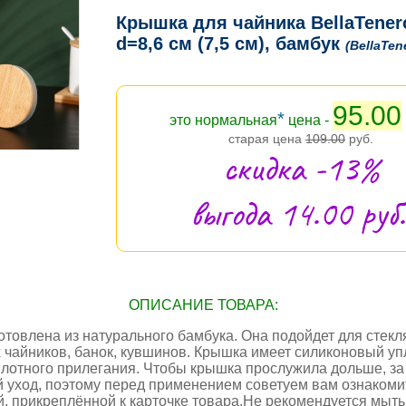
Крышка для чайника BellaTener
d=8,6 см (7,5 см), бамбук
(BellaTen
95.00
*
это нормальная
цена -
старая цена
109.00
руб.
скидка -13%
выгода 14.00 руб.
ОПИСАНИЕ ТОВАРА:
отовлена из натурального бамбука. Она подойдет для стек
 чайников, банок, кувшинов. Крышка имеет силиконовый уп
плотного прилегания. Чтобы крышка прослужила дольше, за
 уход, поэтому перед применением советуем вам ознакоми
й, прикреплённой к карточке товара.Не рекомендуется мыт