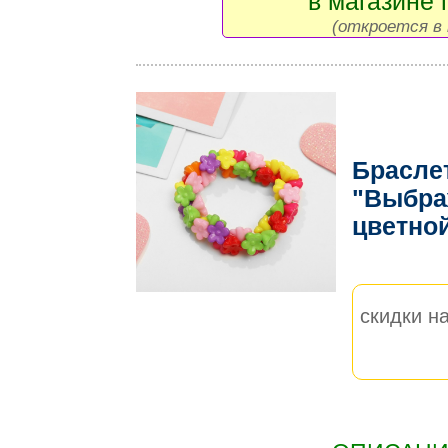
в магазине 
(откроется в 
Брасле
"Выбра
цветно
скидки на