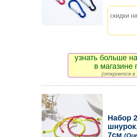
скидки на
узнать больше на
в магазине 
(откроется в 
Набор 2
шнурок,
7см
(Que