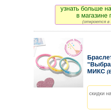
узнать больше на
в магазине 
(откроется в 
Брасле
"Выбра
МИКС
(
скидки на