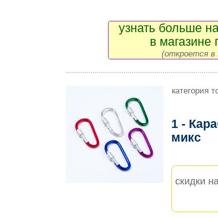
узнать больше на
в магазине 
(откроется в 
категория т
1 - Кар
микс
скидки на