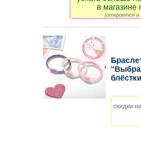
в магазине 
(откроется в 
Брасле
"Выбра
блёстк
скидки на