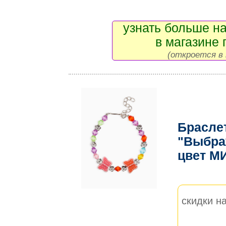
узнать больше на
в магазине 
(откроется в 
Брасле
"Выбра
цвет М
скидки на