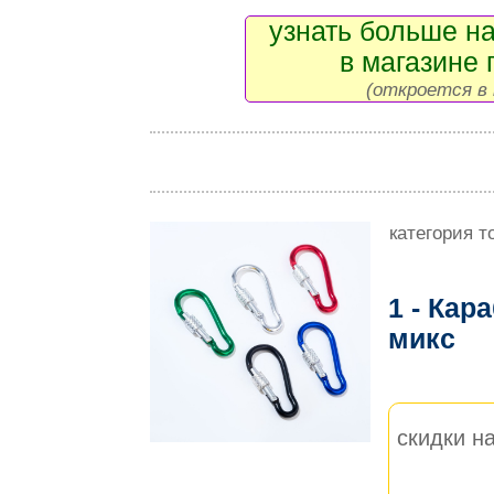
узнать больше на
в магазине 
(откроется в 
категория т
1 - Кар
микс
скидки на