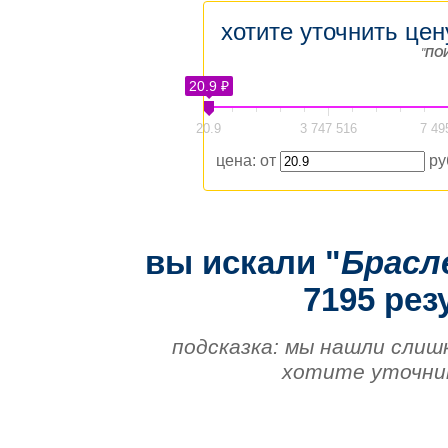
хотите уточнить цен
"
ПО
20.9 ₽
20.9
3 747 516
7 49
цена: от
ру
вы искали "
Брас
7195 рез
подсказка: мы нашли слиш
хотите уточнит