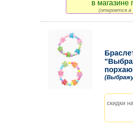
в магазине 
(откроется в 
Брасле
"Выбра
порхаю
(Выбражу
скидки на