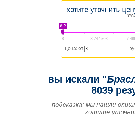
хотите уточнить цен
"
ПО
8 ₽
8
3 747 506
7 49
цена: от
ру
вы искали "
Брас
8039 рез
подсказка: мы нашли слиш
хотите уточнит