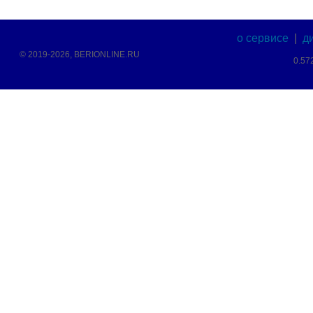
о сервисе
|
д
© 2019-2026, BERIONLINE.RU
0.57