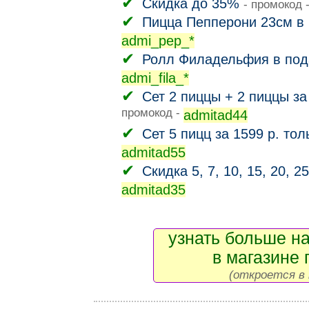
Скидка до 35%
- промокод 
Пицца Пепперони 23см в 
admi_pep_*
Ролл Филадельфия в пода
admi_fila_*
Сет 2 пиццы + 2 пиццы за
промокод -
admitad44
Сет 5 пицц за 1599 р. тол
admitad55
Скидка 5, 7, 10, 15, 20, 2
admitad35
узнать больше на
в магазине 
(откроется в 