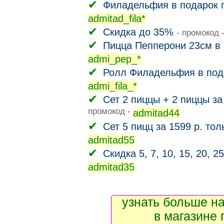
Филадельфия в подарок п
admitad_fila*
Скидка до 35%
- промокод 
Пицца Пепперони 23см в 
admi_pep_*
Ролл Филадельфия в пода
admi_fila_*
Сет 2 пиццы + 2 пиццы за
промокод -
admitad44
Сет 5 пицц за 1599 р. тол
admitad55
Скидка 5, 7, 10, 15, 20, 2
admitad35
узнать больше на
в магазине 