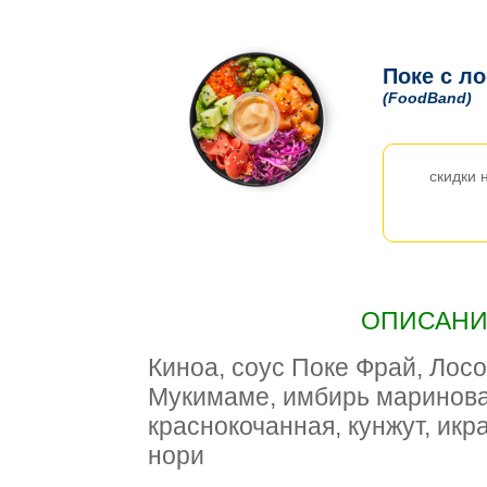
Поке с л
(FoodBand)
скидки 
ОПИСАНИЕ
Киноа, соус Поке Фрай, Лос
Мукимаме, имбирь маринова
краснокочанная, кунжут, икр
нори