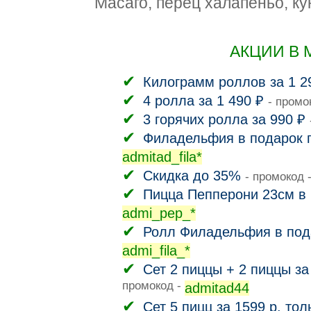
Масаго, перец халапеньо, ку
АКЦИИ В 
Килограмм роллов за 1 2
4 ролла за 1 490 ₽
- промо
3 горячих ролла за 990 ₽
Филадельфия в подарок п
admitad_fila*
Скидка до 35%
- промокод 
Пицца Пепперони 23см в 
admi_pep_*
Ролл Филадельфия в пода
admi_fila_*
Сет 2 пиццы + 2 пиццы за
промокод -
admitad44
Сет 5 пицц за 1599 р. тол