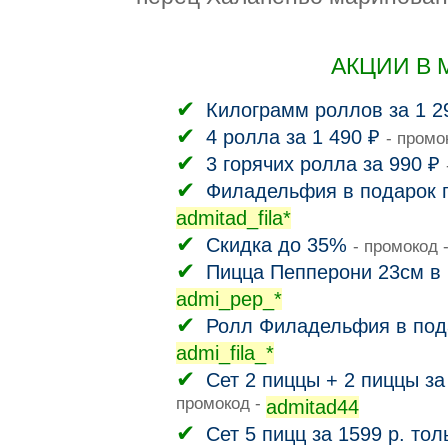
АКЦИИ В 
Килограмм роллов за 1 2
4 ролла за 1 490 ₽
- промо
3 горячих ролла за 990 ₽
Филадельфия в подарок п
admitad_fila*
Скидка до 35%
- промокод 
Пицца Пепперони 23см в 
admi_pep_*
Ролл Филадельфия в пода
admi_fila_*
Сет 2 пиццы + 2 пиццы за
промокод -
admitad44
Сет 5 пицц за 1599 р. тол