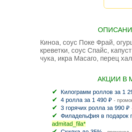
ОПИСАНИЕ
Киноа, соус Поке Фрай, огур
креветки, соус Спайс, капус
чука, икра Масаго, перец ха
АКЦИИ В 
Килограмм роллов за 1 2
4 ролла за 1 490 ₽
- промо
3 горячих ролла за 990 ₽
Филадельфия в подарок п
admitad_fila*
Скидка до 35%