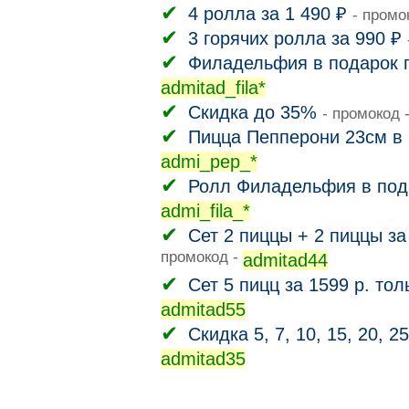
4 ролла за 1 490 ₽
- промо
3 горячих ролла за 990 ₽
Филадельфия в подарок п
admitad_fila*
Скидка до 35%
- промокод 
Пицца Пепперони 23см в 
admi_pep_*
Ролл Филадельфия в пода
admi_fila_*
Сет 2 пиццы + 2 пиццы за
промокод -
admitad44
Сет 5 пицц за 1599 р. тол
admitad55
Скидка 5, 7, 10, 15, 20, 2
admitad35