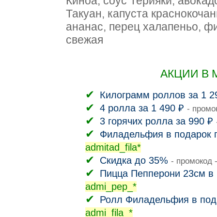
Киноа, соус Терияки, авока
Такуан, капуста краснокоча
ананас, перец халапеньо, фи
свежая
АКЦИИ В 
Килограмм роллов за 1 2
4 ролла за 1 490 ₽
- промо
3 горячих ролла за 990 ₽
Филадельфия в подарок п
admitad_fila*
Скидка до 35%
- промокод 
Пицца Пепперони 23см в 
admi_pep_*
Ролл Филадельфия в пода
admi_fila_*