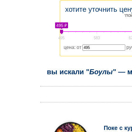
хотите уточнить цен
"
ПО
495 ₽
495
583
6
цена: от
ру
вы искали "
Боулы
" — 
Поке с к