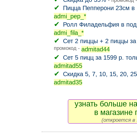
- промокод 
Пицца Пепперони 23см в 
admi_pep_*
Ролл Филадельфия в пода
admi_fila_*
Сет 2 пиццы + 2 пиццы за
промокод -
admitad44
Сет 5 пицц за 1599 р. тол
admitad55
Скидка 5, 7, 10, 15, 20, 2
admitad35
узнать больше на
в магазине 
(откроется в 