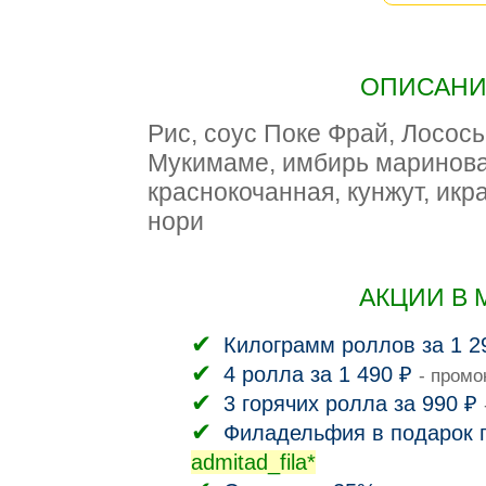
ОПИСАНИЕ
Рис, соус Поке Фрай, Лосос
Мукимаме, имбирь маринова
краснокочанная, кунжут, икр
нори
АКЦИИ В 
Килограмм роллов за 1 2
4 ролла за 1 490 ₽
- промо
3 горячих ролла за 990 ₽
Филадельфия в подарок п
admitad_fila*