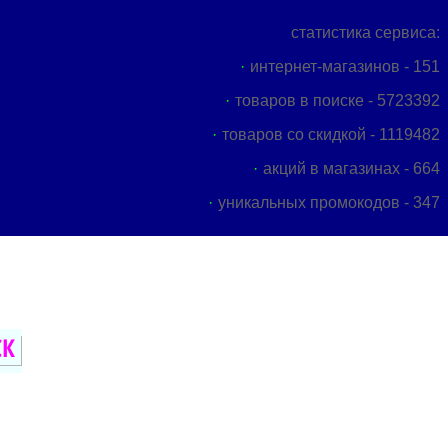
статистика сервиса:
интернет-магазинов - 151
товаров в поиске - 5723392
товаров со скидкой - 1119482
акций в магазинах - 664
уникальных промокодов - 347