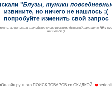
искали "
Блузы, туники повседневны
извините, но ничего не нашлось ;(
попробуйте изменить свой запрос
зможно, вы написали английское слово русскими буквами? напишите
Nike
вм
найдётся! ;)
иОнлайн.ру ≻ это ПОИСК ТОВАРОВ со СКИДКОЙ!
❤️
berionl