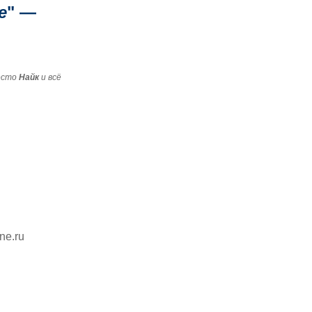
е
" —
есто
Найк
и всё
ine.ru