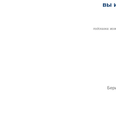
вы 
подсказка: во
Бер