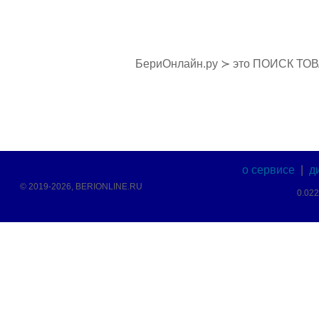
БериОнлайн.ру ≻ это ПОИСК ТО
о сервисе
|
д
© 2019-2026, BERIONLINE.RU
0.02