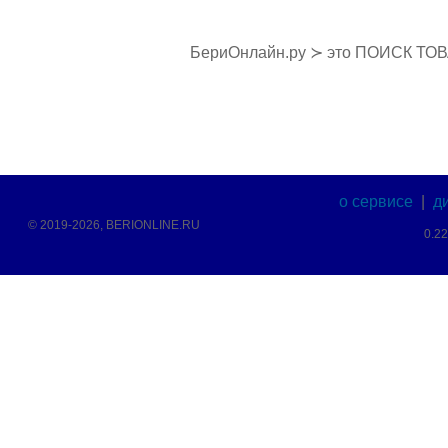
БериОнлайн.ру ≻ это ПОИСК ТО
о сервисе
|
д
© 2019-2026, BERIONLINE.RU
0.2