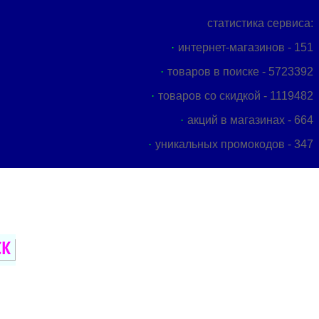
статистика сервиса:
интернет-магазинов - 151
товаров в поиске - 5723392
товаров со скидкой - 1119482
акций в магазинах - 664
уникальных промокодов - 347