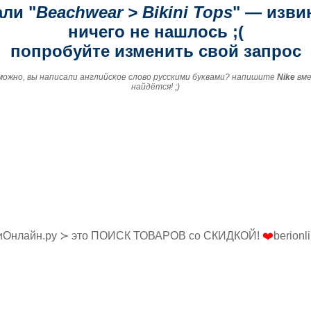
ли "
Beachwear > Bikini Tops
" — изви
ничего не нашлось ;(
попробуйте изменить свой запрос
зможно, вы написали английское слово русскими буквами? напишите
Nike
вм
найдётся! ;)
иОнлайн.ру ≻ это ПОИСК ТОВАРОВ со СКИДКОЙ!
❤️
berionl