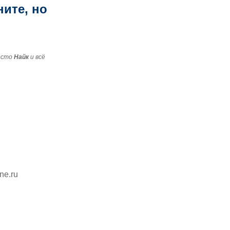
ните, но
есто
Найк
и всё
ine.ru