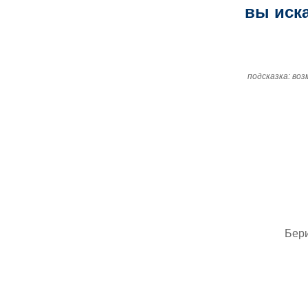
вы иска
подсказка: во
Бер