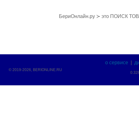
БериОнлайн.ру ≻ это ПОИСК ТО
о сервисе
|
д
© 2019-2026, BERIONLINE.RU
0.32