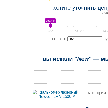
хотите уточнить цен
"
ПО
282 ₽
282
73 337
146
цена: от
ру
вы искали "
New
" — мы
категория 