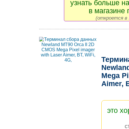
узнать больше на
в магазине 
(откроется в 
Термин
Newland
Mega Pi
Aimer, 
это х
с