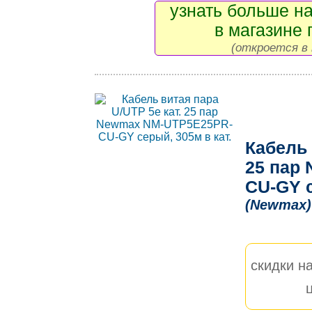
узнать больше на
в магазине 
(откроется в 
Кабель 
25 пар
CU-GY с
(Newmax)
скидки на