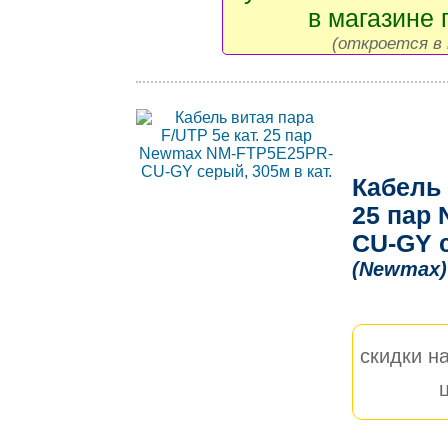
в магазине 
(откроется в 
Кабель 
25 пар
CU-GY с
(Newmax)
скидки на